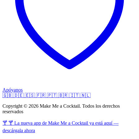
Apóyanos
🇬🇧
🇩🇪
🇪🇸
🇫🇷
🇵🇹
🇧🇷
🇮🇹
🇳🇱
Copyright © 2026 Make Me a Cocktail. Todos los derechos
reservados
🍸 🍸 La nueva app de Make Me a Cocktail ya está aquí —
descárgala ahora