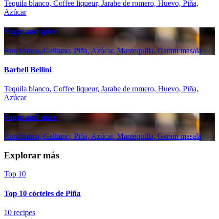
Tequila blanco, Coffee liqueur, Jarabe de romero, Huevo, Piña,
Azúcar
Sugar and spice
Ron blanco, Galliano, Piña, Azúcar, Mantequilla, Garam masala
Barbell Bellini
Tequila blanco, Coffee liqueur, Jarabe de romero, Huevo, Piña,
Azúcar
Sugar and spice
Ron blanco, Galliano, Piña, Azúcar, Mantequilla, Garam masala
Explorar más
Top 10
Top 10 cócteles de Piña
10 recipes