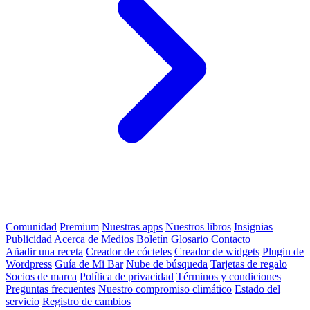
Comunidad
Premium
Nuestras apps
Nuestros libros
Insignias
Publicidad
Acerca de
Medios
Boletín
Glosario
Contacto
Añadir una receta
Creador de cócteles
Creador de widgets
Plugin de
Wordpress
Guía de Mi Bar
Nube de búsqueda
Tarjetas de regalo
Socios de marca
Política de privacidad
Términos y condiciones
Preguntas frecuentes
Nuestro compromiso climático
Estado del
servicio
Registro de cambios