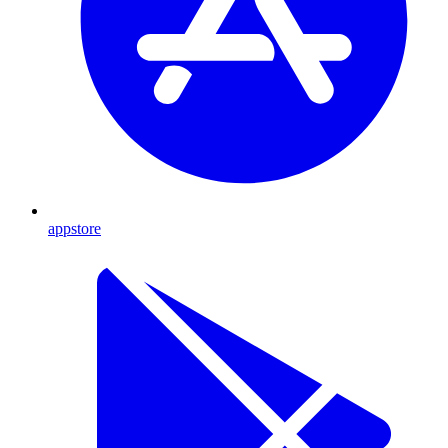
appstore