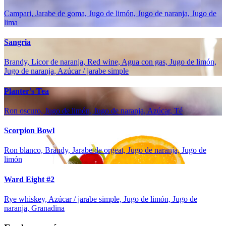
Campari, Jarabe de goma, Jugo de limón, Jugo de naranja, Jugo de
lima
Sangria
Brandy, Licor de naranja, Red wine, Agua con gas, Jugo de limón,
Jugo de naranja, Azúcar / jarabe simple
Planter’s Tea
Ron oscuro, Jugo de limón, Jugo de naranja, Azúcar, Té
Scorpion Bowl
Ron blanco, Brandy, Jarabe de orgeat, Jugo de naranja, Jugo de
limón
Ward Eight #2
Rye whiskey, Azúcar / jarabe simple, Jugo de limón, Jugo de
naranja, Granadina