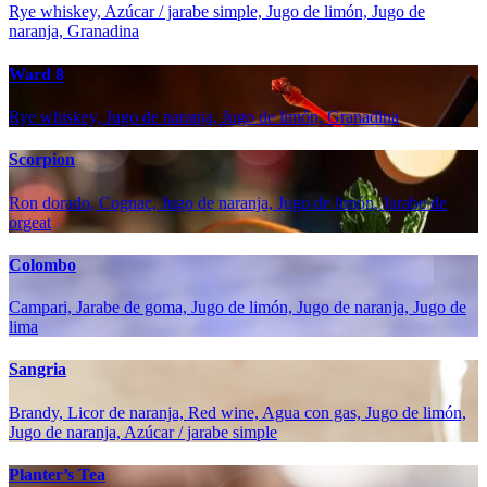
Rye whiskey, Azúcar / jarabe simple, Jugo de limón, Jugo de
naranja, Granadina
Ward 8
Rye whiskey, Jugo de naranja, Jugo de limón, Granadina
Scorpion
Ron dorado, Cognac, Jugo de naranja, Jugo de limón, Jarabe de
orgeat
Colombo
Campari, Jarabe de goma, Jugo de limón, Jugo de naranja, Jugo de
lima
Sangria
Brandy, Licor de naranja, Red wine, Agua con gas, Jugo de limón,
Jugo de naranja, Azúcar / jarabe simple
Planter’s Tea