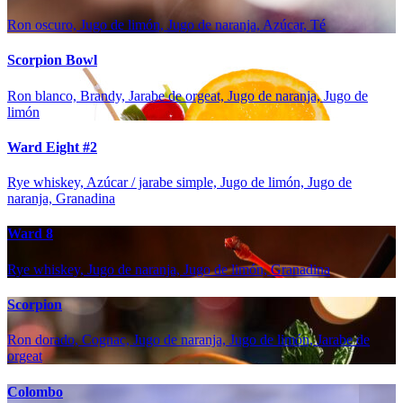
Ron oscuro, Jugo de limón, Jugo de naranja, Azúcar, Té
Scorpion Bowl
Ron blanco, Brandy, Jarabe de orgeat, Jugo de naranja, Jugo de
limón
Ward Eight #2
Rye whiskey, Azúcar / jarabe simple, Jugo de limón, Jugo de
naranja, Granadina
Ward 8
Rye whiskey, Jugo de naranja, Jugo de limón, Granadina
Scorpion
Ron dorado, Cognac, Jugo de naranja, Jugo de limón, Jarabe de
orgeat
Colombo