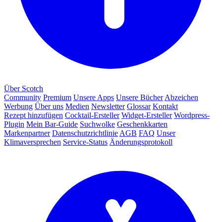
Über Scotch
Community
Premium
Unsere Apps
Unsere Bücher
Abzeichen
Werbung
Über uns
Medien
Newsletter
Glossar
Kontakt
Rezept hinzufügen
Cocktail-Ersteller
Widget-Ersteller
Wordpress-
Plugin
Mein Bar-Guide
Suchwolke
Geschenkkarten
Markenpartner
Datenschutzrichtlinie
AGB
FAQ
Unser
Klimaversprechen
Service-Status
Änderungsprotokoll