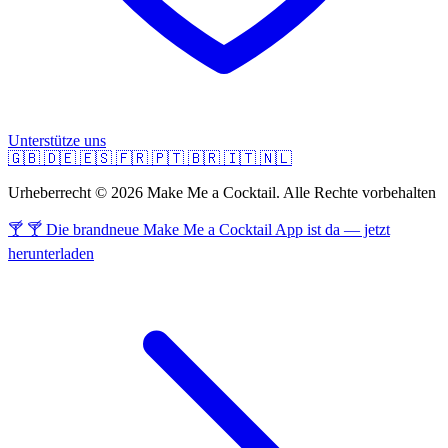
Unterstütze uns
🇬🇧
🇩🇪
🇪🇸
🇫🇷
🇵🇹
🇧🇷
🇮🇹
🇳🇱
Urheberrecht © 2026 Make Me a Cocktail. Alle Rechte vorbehalten
🍸 🍸 Die brandneue Make Me a Cocktail App ist da — jetzt
herunterladen