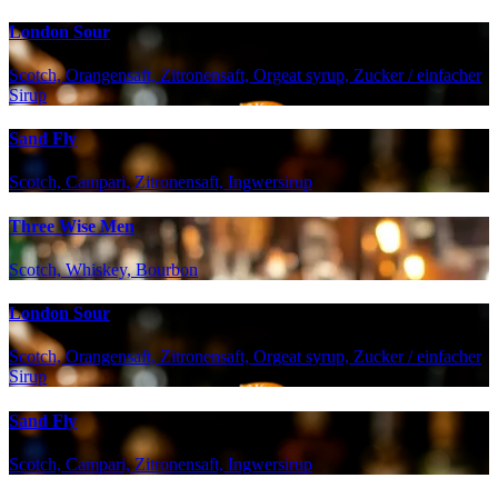
London Sour
Scotch, Orangensaft, Zitronensaft, Orgeat syrup, Zucker / einfacher
Sirup
Sand Fly
Scotch, Campari, Zitronensaft, Ingwersirup
Three Wise Men
Scotch, Whiskey, Bourbon
London Sour
Scotch, Orangensaft, Zitronensaft, Orgeat syrup, Zucker / einfacher
Sirup
Sand Fly
Scotch, Campari, Zitronensaft, Ingwersirup