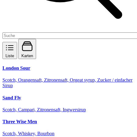
Liste
Karten
London Sour
Scotch, Orangensaft, Zitronensaft, Orgeat syrup, Zucker / einfacher
Sirup
Sand Fly
Scotch, Campari, Zitronensaft, Ingwersirup
Three Wise Men
Scotch, Whiskey, Bourbon