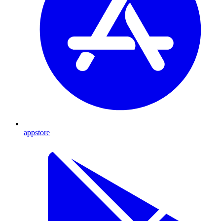
appstore