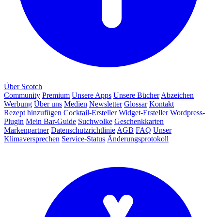
Über Scotch
Community
Premium
Unsere Apps
Unsere Bücher
Abzeichen
Werbung
Über uns
Medien
Newsletter
Glossar
Kontakt
Rezept hinzufügen
Cocktail-Ersteller
Widget-Ersteller
Wordpress-
Plugin
Mein Bar-Guide
Suchwolke
Geschenkkarten
Markenpartner
Datenschutzrichtlinie
AGB
FAQ
Unser
Klimaversprechen
Service-Status
Änderungsprotokoll