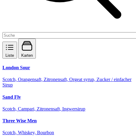
Liste
Karten
London Sour
Scotch, Orangensaft, Zitronensaft, Orgeat syrup, Zucker / einfacher
Sirup
Sand Fly
Scotch, Campari, Zitronensaft, Ingwersirup
Three Wise Men
Scotch, Whiskey, Bourbon