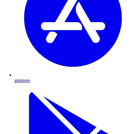
appstore