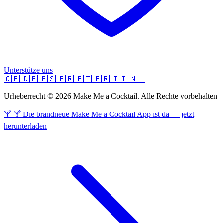
Unterstütze uns
🇬🇧
🇩🇪
🇪🇸
🇫🇷
🇵🇹
🇧🇷
🇮🇹
🇳🇱
Urheberrecht © 2026 Make Me a Cocktail. Alle Rechte vorbehalten
🍸 🍸 Die brandneue Make Me a Cocktail App ist da — jetzt
herunterladen