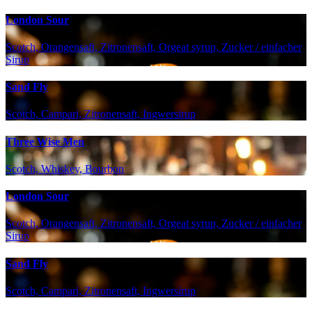
London Sour
Scotch, Orangensaft, Zitronensaft, Orgeat syrup, Zucker / einfacher
Sirup
Sand Fly
Scotch, Campari, Zitronensaft, Ingwersirup
Three Wise Men
Scotch, Whiskey, Bourbon
London Sour
Scotch, Orangensaft, Zitronensaft, Orgeat syrup, Zucker / einfacher
Sirup
Sand Fly
Scotch, Campari, Zitronensaft, Ingwersirup