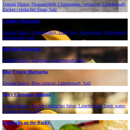
Tequila blanco, Orangenlikör, Champagne / prosecco, Limettensaft,
Zucker / einfacher Sirup, Salz
Cadillac Margarita
Tequila blanco, Orangenlikör, Triple Sec, Agavensirup, Zitronensaft,
Limettensaft, Salz
Mexican Margarita
Tequila blanco, Cointreau, Limettensaft, Salz
Blue Frozen Margarita
Tequila blanco, Blue curaçao, Limettensaft, Salz
Spicy Christmas Paloma
Tequila blanco, Zucker / einfacher Sirup, Limettensaft, Tonic water,
Grapefruit juice, Salz
Margarita on the Rocks