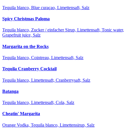
Tequila blanco, Blue curaçao, Limettensaft, Salz
Spicy Christmas Paloma
Tequila blanco, Zucker / einfacher Sirup, Limettensaft, Tonic water,
Grapefruit juice, Salz
Margarita on the Rocks
Tequila blanco, Cointreau, Limettensaft, Salz
Tequila Cranberry Cocktail
Tequila blanco, Limettensaft, Cranberrysaft, Salz
Batanga
Tequila blanco, Limettensaft, Cola, Salz
Cheatin' Margarita
Orange Vodka, Tequila blanco, Limettensirup, Salz