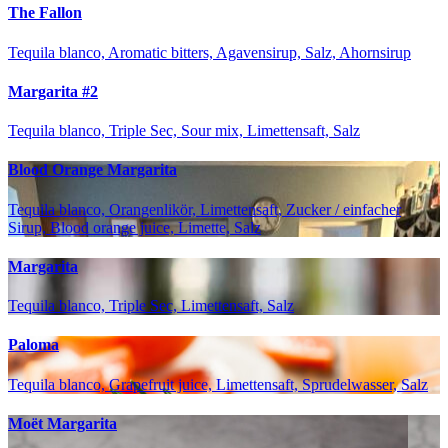
The Fallon
Tequila blanco, Aromatic bitters, Agavensirup, Salz, Ahornsirup
Margarita #2
Tequila blanco, Triple Sec, Sour mix, Limettensaft, Salz
Blood Orange Margarita
Tequila blanco, Orangenlikör, Limettensaft, Zucker / einfacher
Sirup, Blood orange juice, Limette, Salz
Margarita
Tequila blanco, Triple Sec, Limettensaft, Salz
Paloma
Tequila blanco, Grapefruit juice, Limettensaft, Sprudelwasser, Salz
Moët Margarita