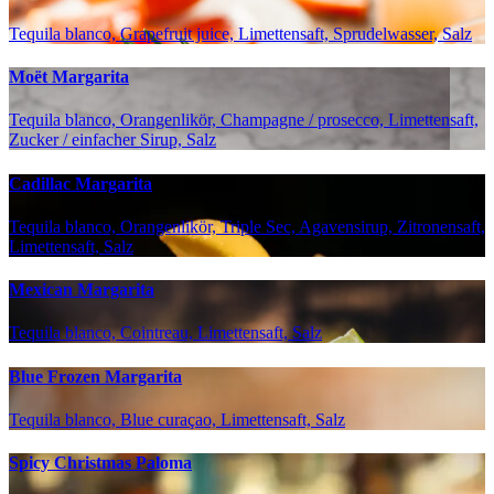
Tequila blanco, Grapefruit juice, Limettensaft, Sprudelwasser, Salz
Moët Margarita
Tequila blanco, Orangenlikör, Champagne / prosecco, Limettensaft,
Zucker / einfacher Sirup, Salz
Cadillac Margarita
Tequila blanco, Orangenlikör, Triple Sec, Agavensirup, Zitronensaft,
Limettensaft, Salz
Mexican Margarita
Tequila blanco, Cointreau, Limettensaft, Salz
Blue Frozen Margarita
Tequila blanco, Blue curaçao, Limettensaft, Salz
Spicy Christmas Paloma