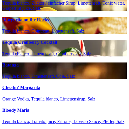
Tequila blanco, Zucker / einfacher Sirup, Limettensaft, Tonic water,
Grapefruit juice, Salz
Margarita on the Rocks
Tequila blanco, Cointreau, Limettensaft, Salz
Tequila Cranberry Cocktail
Tequila blanco, Limettensaft, Cranberrysaft, Salz
Batanga
Tequila blanco, Limettensaft, Cola, Salz
Cheatin' Margarita
Orange Vodka, Tequila blanco, Limettensirup, Salz
Bloody Maria
Tequila blanco, Tomato juice, Zitrone, Tabasco Sauce, Pfeffer, Salz