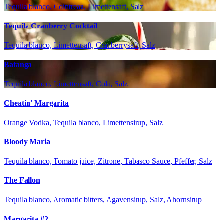
Tequila blanco, Cointreau, Limettensaft, Salz
Tequila Cranberry Cocktail
Tequila blanco, Limettensaft, Cranberrysaft, Salz
Batanga
Tequila blanco, Limettensaft, Cola, Salz
Cheatin' Margarita
Orange Vodka, Tequila blanco, Limettensirup, Salz
Bloody Maria
Tequila blanco, Tomato juice, Zitrone, Tabasco Sauce, Pfeffer, Salz
The Fallon
Tequila blanco, Aromatic bitters, Agavensirup, Salz, Ahornsirup
Margarita #2