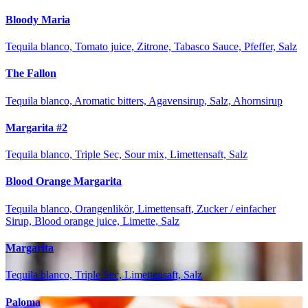
Bloody Maria
Tequila blanco, Tomato juice, Zitrone, Tabasco Sauce, Pfeffer, Salz
The Fallon
Tequila blanco, Aromatic bitters, Agavensirup, Salz, Ahornsirup
Margarita #2
Tequila blanco, Triple Sec, Sour mix, Limettensaft, Salz
Blood Orange Margarita
Tequila blanco, Orangenlikör, Limettensaft, Zucker / einfacher
Sirup, Blood orange juice, Limette, Salz
Margarita
Tequila blanco, Triple Sec, Limettensaft, Salz
Paloma