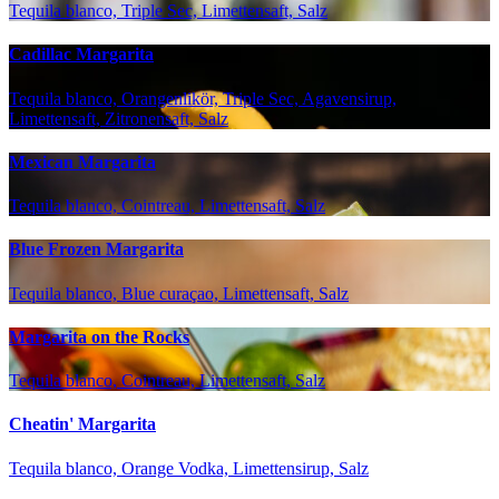
Tequila blanco, Triple Sec, Limettensaft, Salz
Cadillac Margarita
Tequila blanco, Orangenlikör, Triple Sec, Agavensirup,
Limettensaft, Zitronensaft, Salz
Mexican Margarita
Tequila blanco, Cointreau, Limettensaft, Salz
Blue Frozen Margarita
Tequila blanco, Blue curaçao, Limettensaft, Salz
Margarita on the Rocks
Tequila blanco, Cointreau, Limettensaft, Salz
Cheatin' Margarita
Tequila blanco, Orange Vodka, Limettensirup, Salz