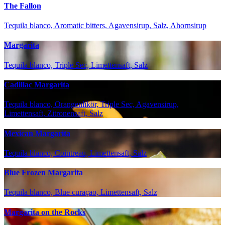
The Fallon
Tequila blanco, Aromatic bitters, Agavensirup, Salz, Ahornsirup
Margarita
Tequila blanco, Triple Sec, Limettensaft, Salz
Cadillac Margarita
Tequila blanco, Orangenlikör, Triple Sec, Agavensirup,
Limettensaft, Zitronensaft, Salz
Mexican Margarita
Tequila blanco, Cointreau, Limettensaft, Salz
Blue Frozen Margarita
Tequila blanco, Blue curaçao, Limettensaft, Salz
Margarita on the Rocks