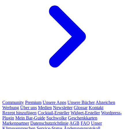
Community
Premium
Unsere Apps
Unsere Bücher
Abzeichen
Werbung
Über uns
Medien
Newsletter
Glossar
Kontakt
Rezept hinzufügen
Cocktail-Ersteller
Widget-Ersteller
Wordpress-
Plugin
Mein Bar-Guide
Suchwolke
Geschenkkarten
Markenpartner
Datenschutzrichtlinie
AGB
FAQ
Unser
Klimaversprechen
Service-Status
Änderungsprotokoll