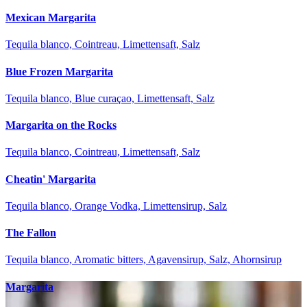
Mexican Margarita
Tequila blanco, Cointreau, Limettensaft, Salz
Blue Frozen Margarita
Tequila blanco, Blue curaçao, Limettensaft, Salz
Margarita on the Rocks
Tequila blanco, Cointreau, Limettensaft, Salz
Cheatin' Margarita
Tequila blanco, Orange Vodka, Limettensirup, Salz
The Fallon
Tequila blanco, Aromatic bitters, Agavensirup, Salz, Ahornsirup
Margarita