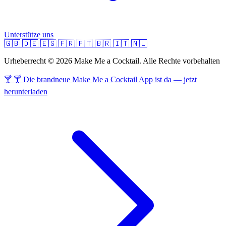
Unterstütze uns
🇬🇧
🇩🇪
🇪🇸
🇫🇷
🇵🇹
🇧🇷
🇮🇹
🇳🇱
Urheberrecht © 2026 Make Me a Cocktail. Alle Rechte vorbehalten
🍸 🍸 Die brandneue Make Me a Cocktail App ist da — jetzt
herunterladen