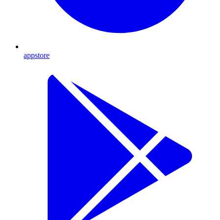
appstore