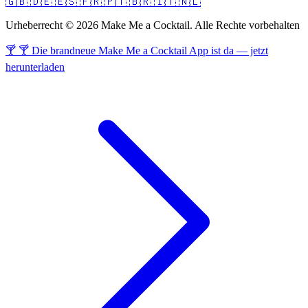
🇬🇧
🇩🇪
🇪🇸
🇫🇷
🇵🇹
🇧🇷
🇮🇹
🇳🇱
Urheberrecht © 2026 Make Me a Cocktail. Alle Rechte vorbehalten
🍸 🍸 Die brandneue Make Me a Cocktail App ist da — jetzt
herunterladen