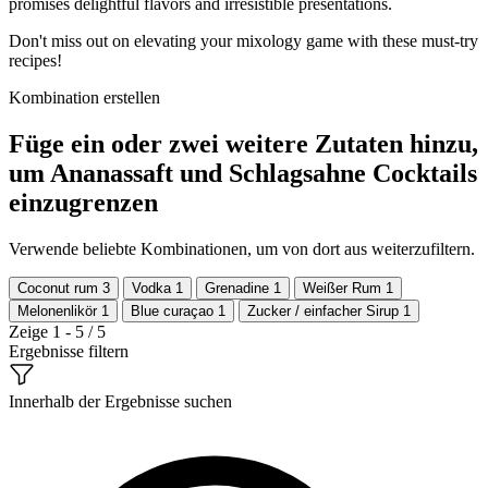
promises delightful flavors and irresistible presentations.
Don't miss out on elevating your mixology game with these must-try
recipes!
Kombination erstellen
Füge ein oder zwei weitere Zutaten hinzu,
um Ananassaft und Schlagsahne Cocktails
einzugrenzen
Verwende beliebte Kombinationen, um von dort aus weiterzufiltern.
Coconut rum
3
Vodka
1
Grenadine
1
Weißer Rum
1
Melonenlikör
1
Blue curaçao
1
Zucker / einfacher Sirup
1
Zeige 1 - 5 / 5
Ergebnisse filtern
Innerhalb der Ergebnisse suchen