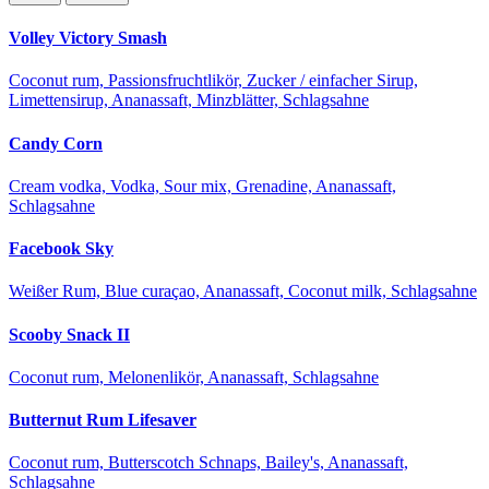
Volley Victory Smash
Coconut rum, Passionsfruchtlikör, Zucker / einfacher Sirup,
Limettensirup, Ananassaft, Minzblätter, Schlagsahne
Candy Corn
Cream vodka, Vodka, Sour mix, Grenadine, Ananassaft,
Schlagsahne
Facebook Sky
Weißer Rum, Blue curaçao, Ananassaft, Coconut milk, Schlagsahne
Scooby Snack II
Coconut rum, Melonenlikör, Ananassaft, Schlagsahne
Butternut Rum Lifesaver
Coconut rum, Butterscotch Schnaps, Bailey's, Ananassaft,
Schlagsahne