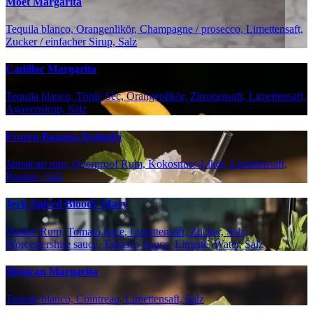
Moët Margarita
Tequila blanco, Orangenlikör, Champagne / prosecco, Limettensaft,
Zucker / einfacher Sirup, Salz
Cadillac Margarita
Tequila blanco, Triple Sec, Orangenlikör, Zitronensaft, Limettensaft,
Agavensirup, Salz
Frozen Banana Daiquiri
Jamaican rum, Overproof Rum, Kokosnuss-Likör, Limettensaft,
Banane, Salz
Jerk-Spiced Bloody Mary
Weißer Rum, Tomato juice, Limettensaft, Zucker, Salz,
Worcestershire sauce, Tabasco Sauce, Limette, Water, Salz
Mexican Margarita
Tequila blanco, Cointreau, Limettensaft, Salz