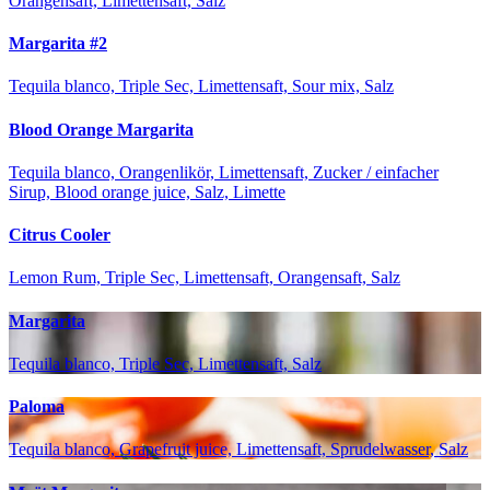
Orangensaft, Limettensaft, Salz
Margarita #2
Tequila blanco, Triple Sec, Limettensaft, Sour mix, Salz
Blood Orange Margarita
Tequila blanco, Orangenlikör, Limettensaft, Zucker / einfacher
Sirup, Blood orange juice, Salz, Limette
Citrus Cooler
Lemon Rum, Triple Sec, Limettensaft, Orangensaft, Salz
Margarita
Tequila blanco, Triple Sec, Limettensaft, Salz
Paloma
Tequila blanco, Grapefruit juice, Limettensaft, Sprudelwasser, Salz