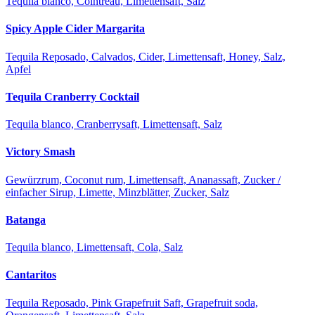
Tequila blanco, Cointreau, Limettensaft, Salz
Spicy Apple Cider Margarita
Tequila Reposado, Calvados, Cider, Limettensaft, Honey, Salz,
Apfel
Tequila Cranberry Cocktail
Tequila blanco, Cranberrysaft, Limettensaft, Salz
Victory Smash
Gewürzrum, Coconut rum, Limettensaft, Ananassaft, Zucker /
einfacher Sirup, Limette, Minzblätter, Zucker, Salz
Batanga
Tequila blanco, Limettensaft, Cola, Salz
Cantaritos
Tequila Reposado, Pink Grapefruit Saft, Grapefruit soda,