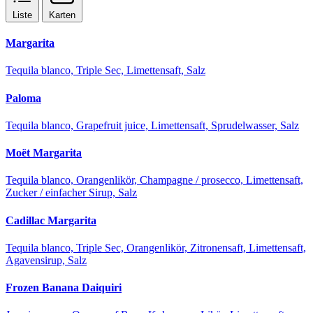
Liste
Karten
Margarita
Tequila blanco, Triple Sec, Limettensaft, Salz
Paloma
Tequila blanco, Grapefruit juice, Limettensaft, Sprudelwasser, Salz
Moët Margarita
Tequila blanco, Orangenlikör, Champagne / prosecco, Limettensaft,
Zucker / einfacher Sirup, Salz
Cadillac Margarita
Tequila blanco, Triple Sec, Orangenlikör, Zitronensaft, Limettensaft,
Agavensirup, Salz
Frozen Banana Daiquiri