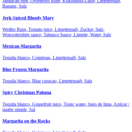
Jamaican rum, Overproof Rum, Kokosnuss-Likör, Limettensaft,
Banane, Salz
Jerk-Spiced Bloody Mary
Weißer Rum, Tomato juice, Limettensaft, Zucker, Salz,
Worcestershire sauce, Tabasco Sauce, Limette, Water, Salz
Mexican Margarita
Tequila blanco, Cointreau, Limettensaft, Salz
Blue Frozen Margarita
Tequila blanco, Blue curaçao, Limettensaft, Salz
Spicy Christmas Paloma
Tequila blanco, Grapefruit juice, Tonic water, Jugo de lima, Azúcar /
jarabe simple, Sal
Margarita on the Rocks