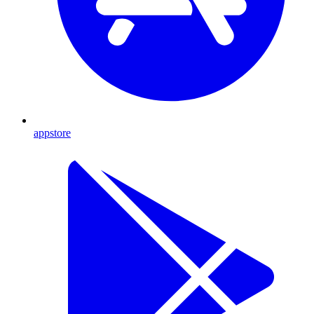
appstore