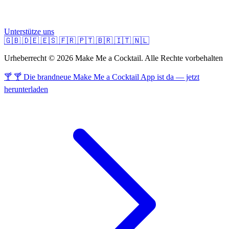
Unterstütze uns
🇬🇧
🇩🇪
🇪🇸
🇫🇷
🇵🇹
🇧🇷
🇮🇹
🇳🇱
Urheberrecht © 2026 Make Me a Cocktail. Alle Rechte vorbehalten
🍸 🍸 Die brandneue Make Me a Cocktail App ist da — jetzt
herunterladen