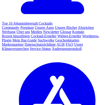
Top 10 Johannisbeersaft Cocktails
Community
Premium
Unsere Apps
Unsere Bücher
Abzeichen
Werbung
Über uns
Medien
Newsletter
Glossar
Kontakt
Rezept hinzufügen
Cocktail-Ersteller
Widget-Ersteller
Wordpress-
Plugin
Mein Bar-Guide
Suchwolke
Geschenkkarten
Markenpartner
Datenschutzrichtlinie
AGB
FAQ
Unser
Klimaversprechen
Service-Status
Änderungsprotokoll