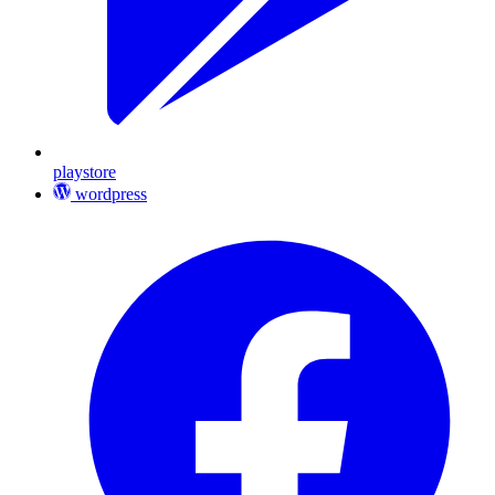
playstore
wordpress