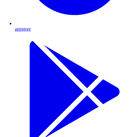
appstore