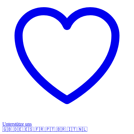
Unterstütze uns
🇬🇧
🇩🇪
🇪🇸
🇫🇷
🇵🇹
🇧🇷
🇮🇹
🇳🇱