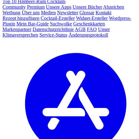
Top 10 Himbeer-Rum Cocktails
Community
Premium
Unsere Apps
Unsere Bücher
Abzeichen
Werbung
Über uns
Medien
Newsletter
Glossar
Kontakt
Rezept hinzufügen
Cocktail-Ersteller
Widget-Ersteller
Wordpress-
Plugin
Mein Bar-Guide
Suchwolke
Geschenkkarten
Markenpartner
Datenschutzrichtlinie
AGB
FAQ
Unser
Klimaversprechen
Service-Status
Änderungsprotokoll