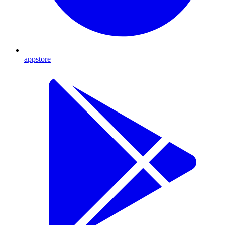
appstore