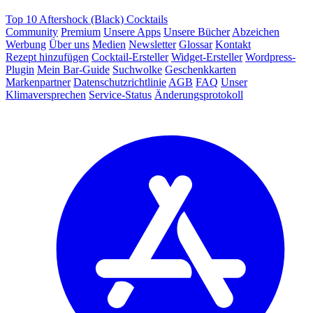
Top 10 Aftershock (Black) Cocktails
Community
Premium
Unsere Apps
Unsere Bücher
Abzeichen
Werbung
Über uns
Medien
Newsletter
Glossar
Kontakt
Rezept hinzufügen
Cocktail-Ersteller
Widget-Ersteller
Wordpress-
Plugin
Mein Bar-Guide
Suchwolke
Geschenkkarten
Markenpartner
Datenschutzrichtlinie
AGB
FAQ
Unser
Klimaversprechen
Service-Status
Änderungsprotokoll