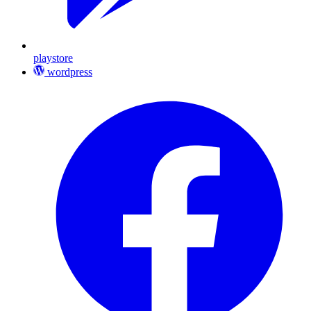
playstore
wordpress