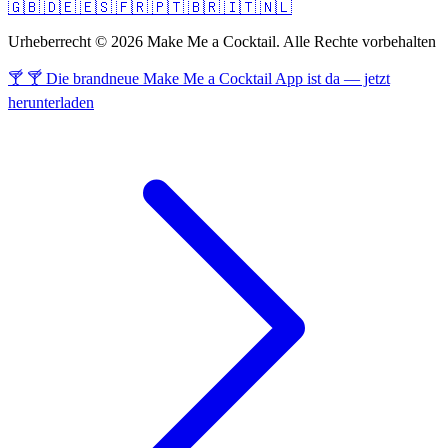
🇬🇧
🇩🇪
🇪🇸
🇫🇷
🇵🇹
🇧🇷
🇮🇹
🇳🇱
Urheberrecht © 2026 Make Me a Cocktail. Alle Rechte vorbehalten
🍸 🍸 Die brandneue Make Me a Cocktail App ist da — jetzt
herunterladen