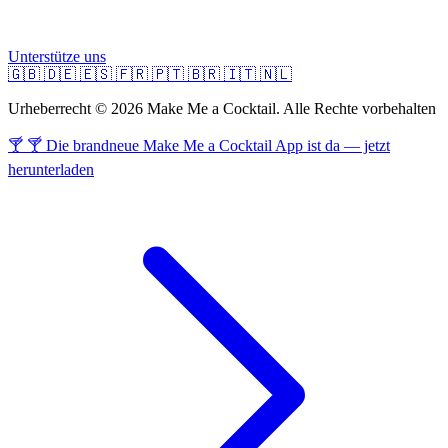
Unterstütze uns
🇬🇧
🇩🇪
🇪🇸
🇫🇷
🇵🇹
🇧🇷
🇮🇹
🇳🇱
Urheberrecht © 2026 Make Me a Cocktail. Alle Rechte vorbehalten
🍸 🍸 Die brandneue Make Me a Cocktail App ist da — jetzt
herunterladen