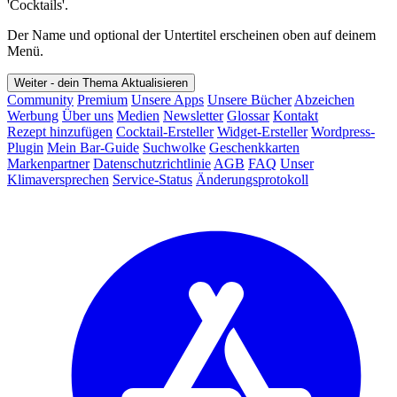
'Cocktails'.
Der Name und optional der Untertitel erscheinen oben auf deinem
Menü.
Weiter - dein Thema
Aktualisieren
Community
Premium
Unsere Apps
Unsere Bücher
Abzeichen
Werbung
Über uns
Medien
Newsletter
Glossar
Kontakt
Rezept hinzufügen
Cocktail-Ersteller
Widget-Ersteller
Wordpress-
Plugin
Mein Bar-Guide
Suchwolke
Geschenkkarten
Markenpartner
Datenschutzrichtlinie
AGB
FAQ
Unser
Klimaversprechen
Service-Status
Änderungsprotokoll