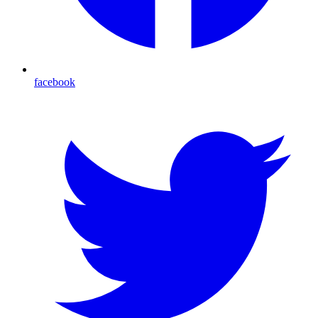
facebook