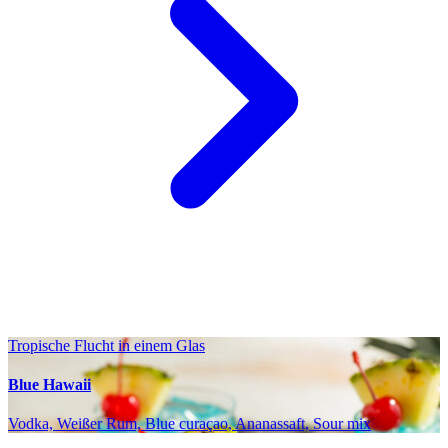
Tropische Flucht in einem Glas
Blue Hawaii
Vodka, Weißer Rum, Blue curaçao, Ananassaft, Sour mix