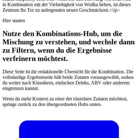
in Kombination mit der Vielseitigkeit von Wodka lieben, ist dieses
Zentrum Ihr Tor zu aufregenden neuen Geschmäckern.<\/p>
Hier starten
Nutze den Kombinations-Hub, um die
Mischung zu verstehen, und wechsle dann
zu Filtern, wenn du die Ergebnisse
verfeinern möchtest.
Diese Seite ist die redaktionelle Übersicht für die Kombination. Die
vollständige Ergebnisseite hält beide Zutaten vorausgewählt, sodass
du weiter nach Klassikern, einfachen Drinks, ABV oder anderem
eingrenzen kannst.
Wenn du mehr Kontext zu einer der einzelnen Zutaten möchtest,
springe zurück zu den übergeordneten Hubs unten.