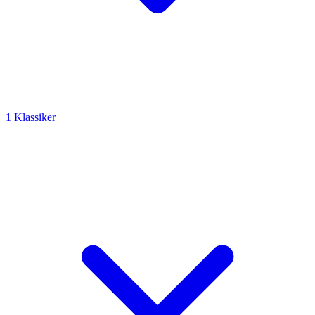
1 Klassiker