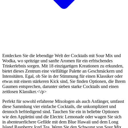
Entdecken Sie die lebendige Welt der Cocktails mit Sour Mix und
Wodka, wo spritzige und sanfte Aromen für ein erfrischendes
Trinkerlebnis sorgen. Mit 18 einzigartigen Kreationen zu erkunden,
bietet dieses Zentrum eine vielfältige Palette an Geschmäckern und
Intensitäten. Egal, ob Sie in der Stimmung für einen Klassiker oder
etwas mit einem stärkeren Kick sind, Sie finden Optionen, die Ihrem
Gaumen entsprechen, darunter sieben starke Cocktails und einen
zeitlosen Klassiker.<\/p>
Perfekt für sowohl erfahrene Mixologen als auch Anfänger, umfasst
diese Sammlung vier einfache Cocktails, die unkompliziert und
dennoch befriedigend sind. Tauchen Sie ein in beliebte Optionen
wie den Appletini und die Electric Lemonade oder wagen Sie sich
in abenteuerlichere Gefilde mit dem Blue Hawaii und dem Long
Island Raspberry Iced Tea. Wenn Sie den Schwung von Sour Mix