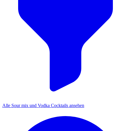
Alle Sour mix und Vodka Cocktails ansehen