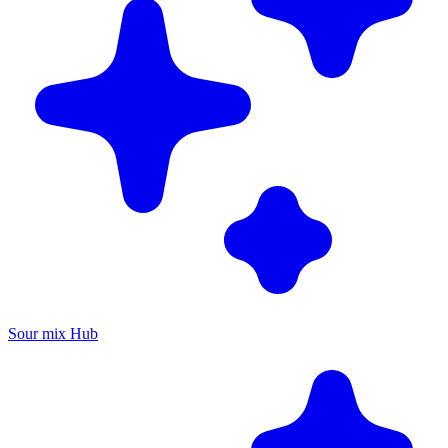
Sour mix Hub