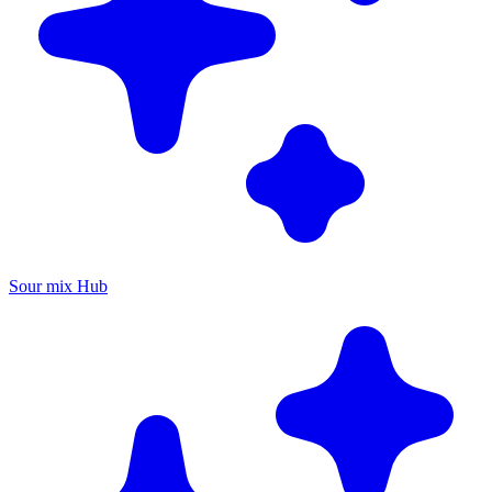
Sour mix Hub