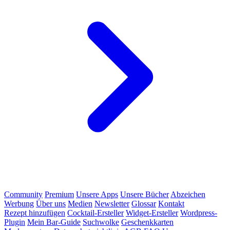
Community
Premium
Unsere Apps
Unsere Bücher
Abzeichen
Werbung
Über uns
Medien
Newsletter
Glossar
Kontakt
Rezept hinzufügen
Cocktail-Ersteller
Widget-Ersteller
Wordpress-
Plugin
Mein Bar-Guide
Suchwolke
Geschenkkarten