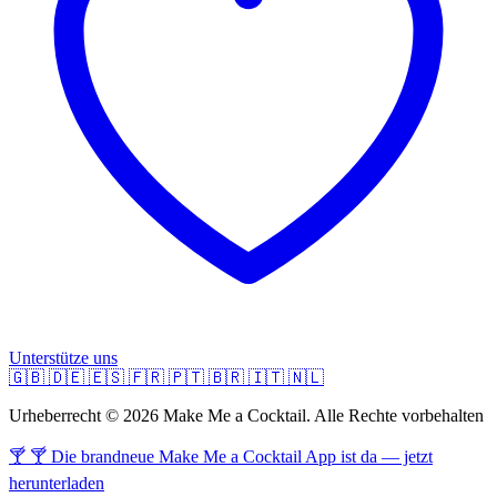
Unterstütze uns
🇬🇧
🇩🇪
🇪🇸
🇫🇷
🇵🇹
🇧🇷
🇮🇹
🇳🇱
Urheberrecht © 2026 Make Me a Cocktail. Alle Rechte vorbehalten
🍸 🍸 Die brandneue Make Me a Cocktail App ist da — jetzt
herunterladen