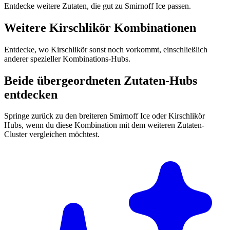
Entdecke weitere Zutaten, die gut zu Smirnoff Ice passen.
Weitere Kirschlikör Kombinationen
Entdecke, wo Kirschlikör sonst noch vorkommt, einschließlich
anderer spezieller Kombinations-Hubs.
Beide übergeordneten Zutaten-Hubs
entdecken
Springe zurück zu den breiteren Smirnoff Ice oder Kirschlikör
Hubs, wenn du diese Kombination mit dem weiteren Zutaten-
Cluster vergleichen möchtest.