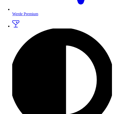
Werde Premium