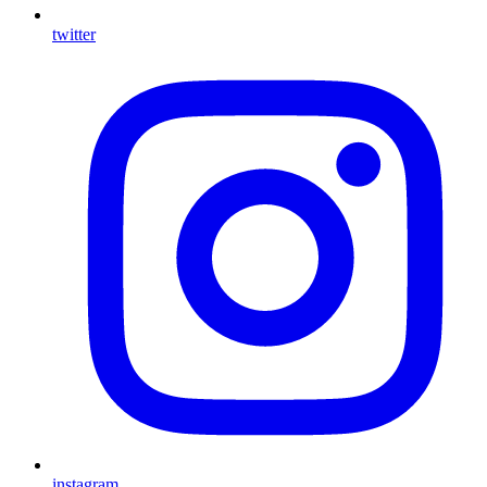
twitter
instagram