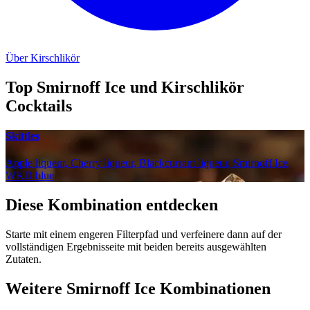
Über Kirschlikör
Top Smirnoff Ice und Kirschlikör
Cocktails
Skittles
Apple liqueur, Cherry liqueur, Blackcurrant liqueur, Smirnoff Ice,
WKD blue
Diese Kombination entdecken
Starte mit einem engeren Filterpfad und verfeinere dann auf der
vollständigen Ergebnisseite mit beiden bereits ausgewählten
Zutaten.
Weitere Smirnoff Ice Kombinationen