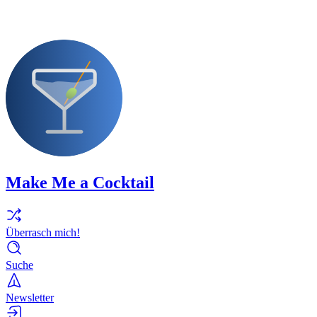
Make Me a Cocktail
Überrasch mich!
Suche
Newsletter