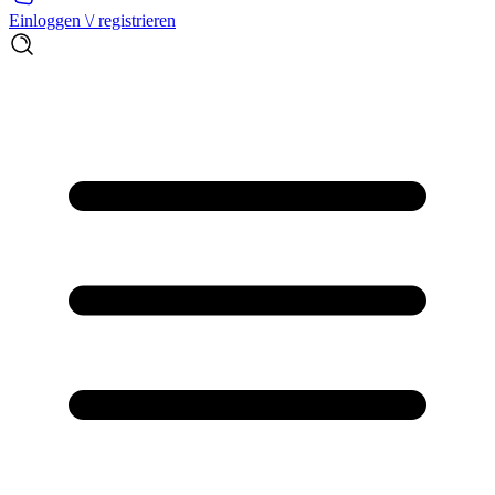
Einloggen \/ registrieren