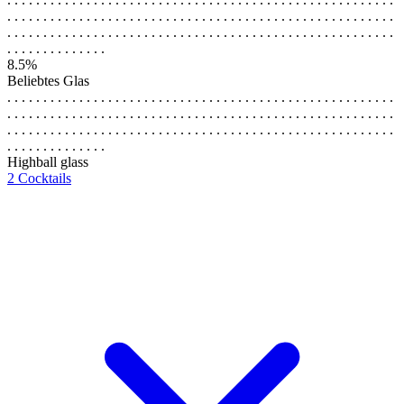
. . . . . . . . . . . . . . . . . . . . . . . . . . . . . . . . . . . . . . . . . . . . . . . . . . . . . .
. . . . . . . . . . . . . . . . . . . . . . . . . . . . . . . . . . . . . . . . . . . . . . . . . . . . . .
. . . . . . . . . . . . . .
8.5%
Beliebtes Glas
. . . . . . . . . . . . . . . . . . . . . . . . . . . . . . . . . . . . . . . . . . . . . . . . . . . . . .
. . . . . . . . . . . . . . . . . . . . . . . . . . . . . . . . . . . . . . . . . . . . . . . . . . . . . .
. . . . . . . . . . . . . . . . . . . . . . . . . . . . . . . . . . . . . . . . . . . . . . . . . . . . . .
. . . . . . . . . . . . . .
Highball glass
2 Cocktails