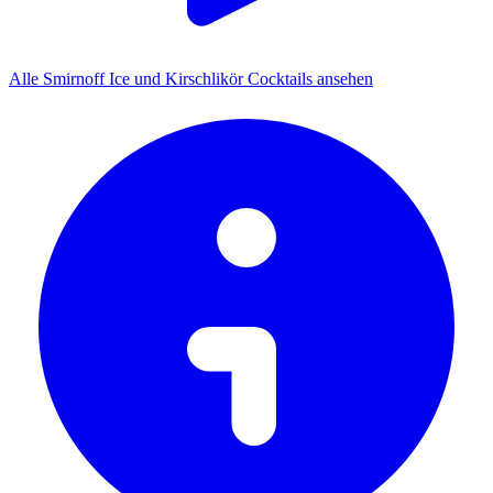
Alle Smirnoff Ice und Kirschlikör Cocktails ansehen