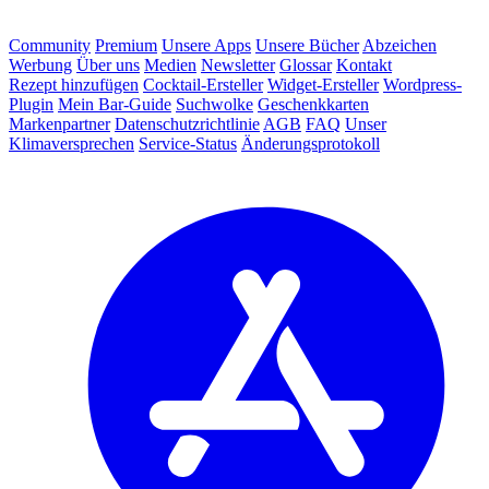
Community
Premium
Unsere Apps
Unsere Bücher
Abzeichen
Werbung
Über uns
Medien
Newsletter
Glossar
Kontakt
Rezept hinzufügen
Cocktail-Ersteller
Widget-Ersteller
Wordpress-
Plugin
Mein Bar-Guide
Suchwolke
Geschenkkarten
Markenpartner
Datenschutzrichtlinie
AGB
FAQ
Unser
Klimaversprechen
Service-Status
Änderungsprotokoll