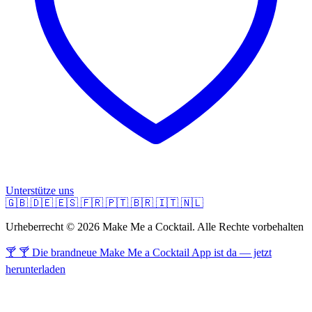
Unterstütze uns
🇬🇧
🇩🇪
🇪🇸
🇫🇷
🇵🇹
🇧🇷
🇮🇹
🇳🇱
Urheberrecht © 2026 Make Me a Cocktail. Alle Rechte vorbehalten
🍸 🍸 Die brandneue Make Me a Cocktail App ist da — jetzt
herunterladen