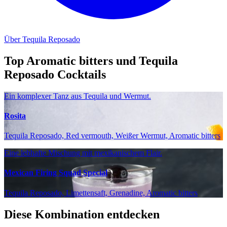
Über Tequila Reposado
Top Aromatic bitters und Tequila
Reposado Cocktails
Ein komplexer Tanz aus Tequila und Wermut.
Rosita
Tequila Reposado, Red vermouth, Weißer Wermut, Aromatic bitters
Eine lebhafte Mischung mit mexikanischem Flair.
Mexican Firing Squad Special
Tequila Reposado, Limettensaft, Grenadine, Aromatic bitters
Diese Kombination entdecken