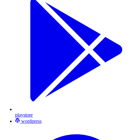
playstore
wordpress