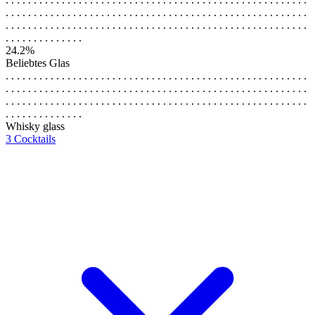
. . . . . . . . . . . . . . . . . . . . . . . . . . . . . . . . . . . . . . . . . . . . . . . . . . . . . .
. . . . . . . . . . . . . . . . . . . . . . . . . . . . . . . . . . . . . . . . . . . . . . . . . . . . . .
. . . . . . . . . . . . . .
24.2%
Beliebtes Glas
. . . . . . . . . . . . . . . . . . . . . . . . . . . . . . . . . . . . . . . . . . . . . . . . . . . . . .
. . . . . . . . . . . . . . . . . . . . . . . . . . . . . . . . . . . . . . . . . . . . . . . . . . . . . .
. . . . . . . . . . . . . . . . . . . . . . . . . . . . . . . . . . . . . . . . . . . . . . . . . . . . . .
. . . . . . . . . . . . . .
Whisky glass
3 Cocktails