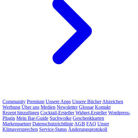
Community
Premium
Unsere Apps
Unsere Bücher
Abzeichen
Werbung
Über uns
Medien
Newsletter
Glossar
Kontakt
Rezept hinzufügen
Cocktail-Ersteller
Widget-Ersteller
Wordpress-
Plugin
Mein Bar-Guide
Suchwolke
Geschenkkarten
Markenpartner
Datenschutzrichtlinie
AGB
FAQ
Unser
Klimaversprechen
Service-Status
Änderungsprotokoll