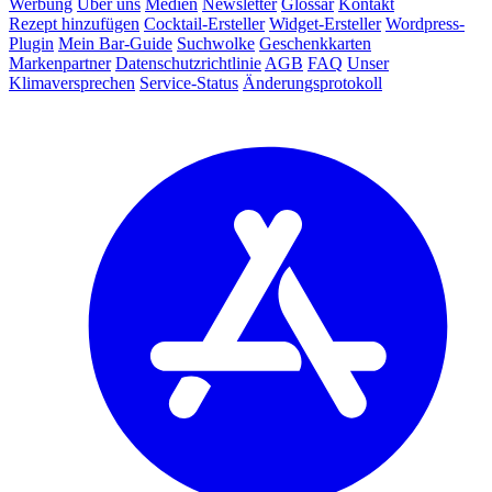
Werbung
Über uns
Medien
Newsletter
Glossar
Kontakt
Rezept hinzufügen
Cocktail-Ersteller
Widget-Ersteller
Wordpress-
Plugin
Mein Bar-Guide
Suchwolke
Geschenkkarten
Markenpartner
Datenschutzrichtlinie
AGB
FAQ
Unser
Klimaversprechen
Service-Status
Änderungsprotokoll