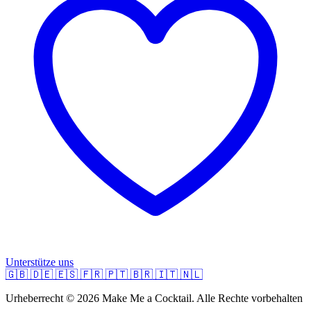
Unterstütze uns
🇬🇧
🇩🇪
🇪🇸
🇫🇷
🇵🇹
🇧🇷
🇮🇹
🇳🇱
Urheberrecht © 2026 Make Me a Cocktail. Alle Rechte vorbehalten