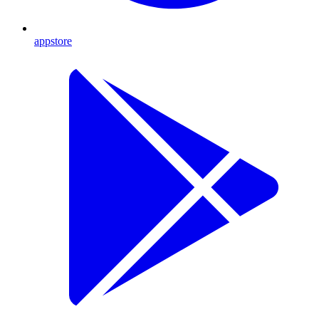
appstore