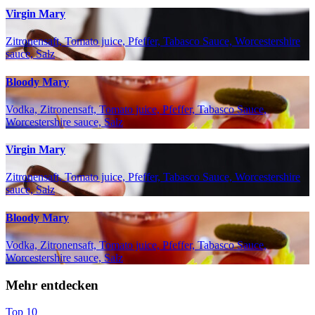
Virgin Mary
Zitronensaft, Tomato juice, Pfeffer, Tabasco Sauce, Worcestershire
sauce, Salz
Bloody Mary
Vodka, Zitronensaft, Tomato juice, Pfeffer, Tabasco Sauce,
Worcestershire sauce, Salz
Virgin Mary
Zitronensaft, Tomato juice, Pfeffer, Tabasco Sauce, Worcestershire
sauce, Salz
Bloody Mary
Vodka, Zitronensaft, Tomato juice, Pfeffer, Tabasco Sauce,
Worcestershire sauce, Salz
Mehr entdecken
Top 10