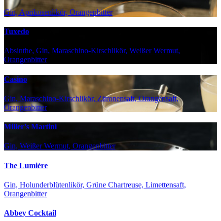
Gin, Aprikosenlikör, Orangenbitter
Tuxedo
Absinthe, Gin, Maraschino-Kirschlikör, Weißer Wermut,
Orangenbitter
Casino
Gin, Maraschino-Kirschlikör, Zitronensaft, Orangensaft,
Orangenbitter
Miller’s Martini
Gin, Weißer Wermut, Orangenbitter
The Lumière
Gin, Holunderblütenlikör, Grüne Chartreuse, Limettensaft,
Orangenbitter
Abbey Cocktail