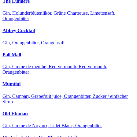
The Lumière
Gin, Holunderblütenlikör, Grüne Chartreuse, Limettensaft,
Orangenbitter
Abbey Cocktail
Gin, Orangenbitter, Orangensaft
Pall Mall
Gin, Creme de menthe, Red vermouth, Red vermouth,
Orangenbitter
Mumtini
Gin, Campari, Grapefruit juice, Orangenbitter, Zucker / einfacher
Sirup
Old Etonian
Gin, Creme de Noyaux, Lillet Blanc, Orangenbitter