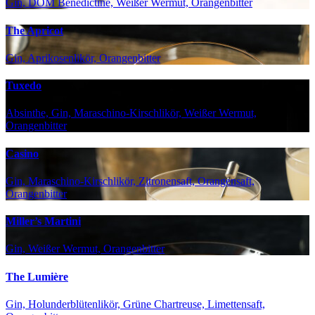
Gin, DOM Benedictine, Weißer Wermut, Orangenbitter
The Apricot
Gin, Aprikosenlikör, Orangenbitter
Tuxedo
Absinthe, Gin, Maraschino-Kirschlikör, Weißer Wermut,
Orangenbitter
Casino
Gin, Maraschino-Kirschlikör, Zitronensaft, Orangensaft,
Orangenbitter
Miller’s Martini
Gin, Weißer Wermut, Orangenbitter
The Lumière
Gin, Holunderblütenlikör, Grüne Chartreuse, Limettensaft,