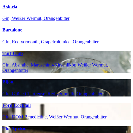
Astoria
Gin, Weißer Wermut, Orangenbitter
Bartalone
Gin, Red vermouth, Grapefruit juice, Orangenbitter
Turf Club
Gin, Absinthe, Maraschino-Kirschlikör, Weißer Wermut,
Orangenbitter
Bijou
Gin, Grüne Chartreuse, Red vermouth, Orangenbitter
Ford Cocktail
Gin, DOM Benedictine, Weißer Wermut, Orangenbitter
The Apricot