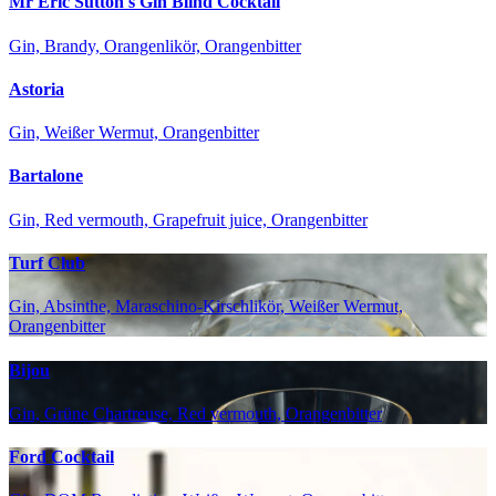
Mr Eric Sutton's Gin Blind Cocktail
Gin, Brandy, Orangenlikör, Orangenbitter
Astoria
Gin, Weißer Wermut, Orangenbitter
Bartalone
Gin, Red vermouth, Grapefruit juice, Orangenbitter
Turf Club
Gin, Absinthe, Maraschino-Kirschlikör, Weißer Wermut,
Orangenbitter
Bijou
Gin, Grüne Chartreuse, Red vermouth, Orangenbitter
Ford Cocktail