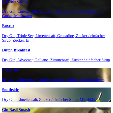
Eastside Gimlet
Dry Gin, Limettensaft, Sprudelwasser, Zucker / einfacher Sirup,
Gurke, Minzblätter
Boxcar
Dry Gin, Triple Sec, Limettensaft, Grenadine, Zucker / einfacher
Sirup, Zucker, Ei
Dutch Breakfast
Dry Gin, Advocaat, Galliano, Zitronensaft, Zucker / einfacher Sirup
Fitzgerald
Dry Gin, Zitronensaft, Zucker / einfacher Sirup, Aromatic bitters
Southside
Dry Gin, Limettensaft, Zucker / einfacher Sirup, Minzblätter
Gin Basil Smash