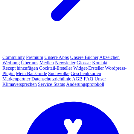
Community
Premium
Unsere Apps
Unsere Bücher
Abzeichen
Werbung
Über uns
Medien
Newsletter
Glossar
Kontakt
Rezept hinzufügen
Cocktail-Ersteller
Widget-Ersteller
Wordpress-
Plugin
Mein Bar-Guide
Suchwolke
Geschenkkarten
Markenpartner
Datenschutzrichtlinie
AGB
FAQ
Unser
Klimaversprechen
Service-Status
Änderungsprotokoll