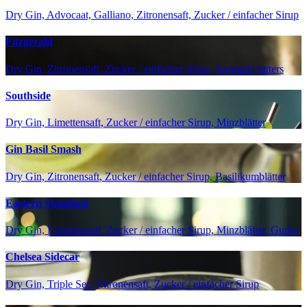
Dry Gin, Advocaat, Galliano, Zitronensaft, Zucker / einfacher Sirup
Fitzgerald
Dry Gin, Zitronensaft, Zucker / einfacher Sirup, Aromatic bitters
Southside
Dry Gin, Limettensaft, Zucker / einfacher Sirup, Minzblätter
Gin Basil Smash
Dry Gin, Zitronensaft, Zucker / einfacher Sirup, Basilikumblätter
Eastern Standard
Dry Gin, Limettensaft, Zucker / einfacher Sirup, Minzblätter, Gurke
Chelsea Sidecar
Dry Gin, Triple Sec, Zitronensaft, Zucker / einfacher Sirup