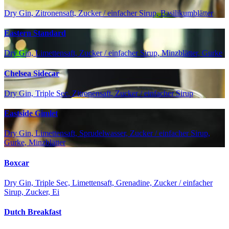
Dry Gin, Zitronensaft, Zucker / einfacher Sirup, Basilikumblätter
Eastern Standard
Dry Gin, Limettensaft, Zucker / einfacher Sirup, Minzblätter, Gurke
Chelsea Sidecar
Dry Gin, Triple Sec, Zitronensaft, Zucker / einfacher Sirup
Eastside Gimlet
Dry Gin, Limettensaft, Sprudelwasser, Zucker / einfacher Sirup,
Gurke, Minzblätter
Boxcar
Dry Gin, Triple Sec, Limettensaft, Grenadine, Zucker / einfacher
Sirup, Zucker, Ei
Dutch Breakfast