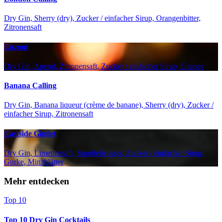
Dry Gin, Sherry (dry), Zucker / einfacher Sirup, Orangenbitter,
Zitronensaft
Enzoni
Dry Gin, Aperol, Zitronensaft, Zucker / einfacher Sirup, Grapes
Banana Calling
Dry Gin, Banana liqueur (crème de banane), Sherry (dry), Zucker /
einfacher Sirup, Zitronensaft
Eastside Gimlet
Dry Gin, Limettensaft, Sprudelwasser, Zucker / einfacher Sirup,
Gurke, Minzblätter
Mehr entdecken
Top 10
Top 10 Dry Gin Cocktails