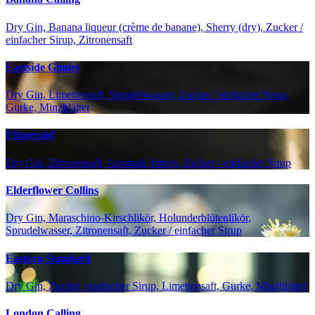
Dry Gin, Banana liqueur (crème de banane), Sherry (dry), Zucker /
einfacher Sirup, Zitronensaft
Eastside Gimlet
Dry Gin, Limettensaft, Sprudelwasser, Zucker / einfacher Sirup,
Gurke, Minzblätter
Fitzgerald
Dry Gin, Zitronensaft, Aromatic bitters, Zucker / einfacher Sirup
Elderflower Collins
Dry Gin, Maraschino-Kirschlikör, Holunderblütenlikör,
Sprudelwasser, Zitronensaft, Zucker / einfacher Sirup
Eastern Standard
Dry Gin, Zucker / einfacher Sirup, Limettensaft, Gurke, Minzblätter
London Calling