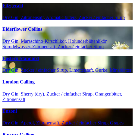
Fitzgerald
Dry Gin, Zitronensaft, Aromatic bitters, Zucker / einfacher Sirup
Elderflower Collins
Dry Gin, Maraschino-Kirschlikör, Holunderblütenlikör,
Sprudelwasser, Zitronensaft, Zucker / einfacher Sirup
Eastern Standard
Dry Gin, Zucker / einfacher Sirup, Limettensaft, Gurke, Minzblätter
London Calling
Dry Gin, Sherry (dry), Zucker / einfacher Sirup, Orangenbitter,
Zitronensaft
Enzoni
Dry Gin, Aperol, Zitronensaft, Zucker / einfacher Sirup, Grapes
Banana Calling