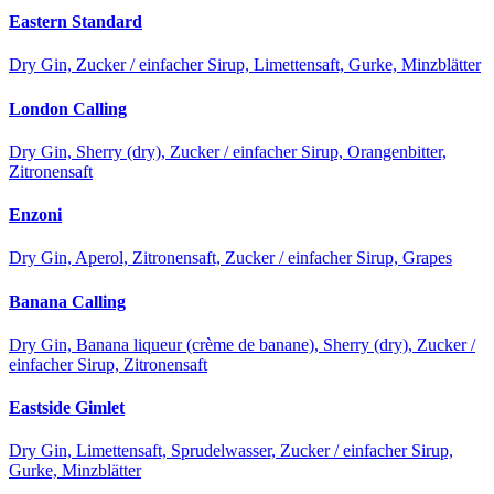
Eastern Standard
Dry Gin, Zucker / einfacher Sirup, Limettensaft, Gurke, Minzblätter
London Calling
Dry Gin, Sherry (dry), Zucker / einfacher Sirup, Orangenbitter,
Zitronensaft
Enzoni
Dry Gin, Aperol, Zitronensaft, Zucker / einfacher Sirup, Grapes
Banana Calling
Dry Gin, Banana liqueur (crème de banane), Sherry (dry), Zucker /
einfacher Sirup, Zitronensaft
Eastside Gimlet
Dry Gin, Limettensaft, Sprudelwasser, Zucker / einfacher Sirup,
Gurke, Minzblätter