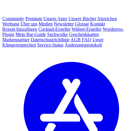
Community
Premium
Unsere Apps
Unsere Bücher
Abzeichen
Werbung
Über uns
Medien
Newsletter
Glossar
Kontakt
Rezept hinzufügen
Cocktail-Ersteller
Widget-Ersteller
Wordpress-
Plugin
Mein Bar-Guide
Suchwolke
Geschenkkarten
Markenpartner
Datenschutzrichtlinie
AGB
FAQ
Unser
Klimaversprechen
Service-Status
Änderungsprotokoll