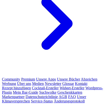
Community
Premium
Unsere Apps
Unsere Bücher
Abzeichen
Werbung
Über uns
Medien
Newsletter
Glossar
Kontakt
Rezept hinzufügen
Cocktail-Ersteller
Widget-Ersteller
Wordpress-
Plugin
Mein Bar-Guide
Suchwolke
Geschenkkarten
Markenpartner
Datenschutzrichtlinie
AGB
FAQ
Unser
Klimaversprechen
Service-Status
Änderungsprotokoll