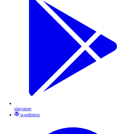
playstore
wordpress