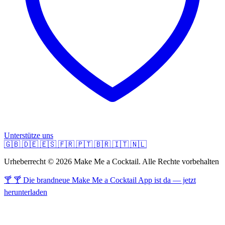
Unterstütze uns
🇬🇧
🇩🇪
🇪🇸
🇫🇷
🇵🇹
🇧🇷
🇮🇹
🇳🇱
Urheberrecht © 2026 Make Me a Cocktail. Alle Rechte vorbehalten
🍸 🍸 Die brandneue Make Me a Cocktail App ist da — jetzt
herunterladen