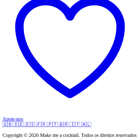
Apoie-nos
🇬🇧
🇩🇪
🇪🇸
🇫🇷
🇵🇹
🇧🇷
🇮🇹
🇳🇱
Copyright © 2026 Make me a cocktail. Todos os direitos reservados