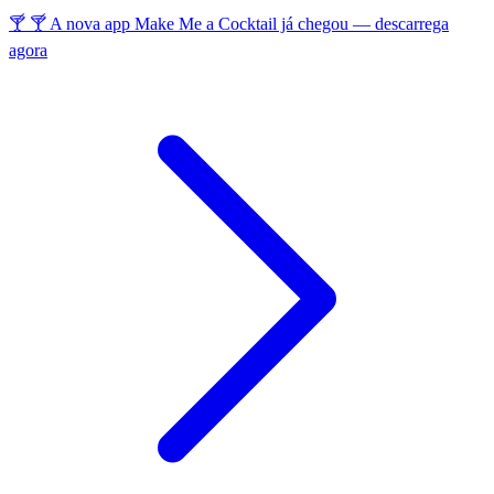
🍸 🍸 A nova app Make Me a Cocktail já chegou — descarrega
agora