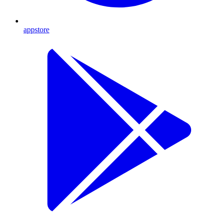
appstore