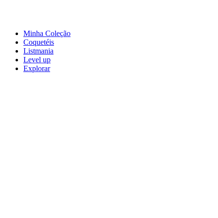
Minha Coleção
Coquetéis
Listmania
Level up
Explorar