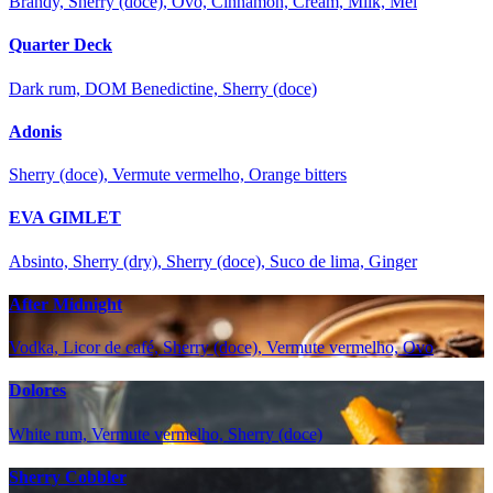
Brandy, Sherry (doce), Ovo, Cinnamon, Cream, Milk, Mel
Quarter Deck
Dark rum, DOM Benedictine, Sherry (doce)
Adonis
Sherry (doce), Vermute vermelho, Orange bitters
EVA GIMLET
Absinto, Sherry (dry), Sherry (doce), Suco de lima, Ginger
After Midnight
Vodka, Licor de café, Sherry (doce), Vermute vermelho, Ovo
Dolores
White rum, Vermute vermelho, Sherry (doce)
Sherry Cobbler