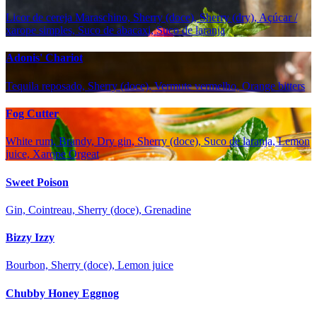
Licor de cereja Maraschino, Sherry (doce), Sherry (dry), Açúcar /
xarope simples, Suco de abacaxi, Suco de laranja
Adonis' Chariot
Tequila reposado, Sherry (doce), Vermute vermelho, Orange bitters
Fog Cutter
White rum, Brandy, Dry gin, Sherry (doce), Suco de laranja, Lemon
juice, Xarope Orgeat
Sweet Poison
Gin, Cointreau, Sherry (doce), Grenadine
Bizzy Izzy
Bourbon, Sherry (doce), Lemon juice
Chubby Honey Eggnog