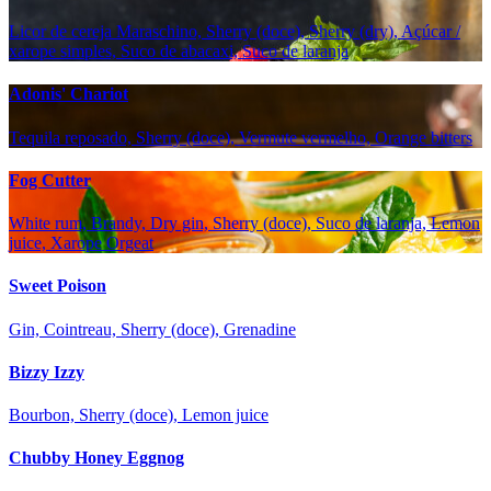
Licor de cereja Maraschino, Sherry (doce), Sherry (dry), Açúcar /
xarope simples, Suco de abacaxi, Suco de laranja
Adonis' Chariot
Tequila reposado, Sherry (doce), Vermute vermelho, Orange bitters
Fog Cutter
White rum, Brandy, Dry gin, Sherry (doce), Suco de laranja, Lemon
juice, Xarope Orgeat
Sweet Poison
Gin, Cointreau, Sherry (doce), Grenadine
Bizzy Izzy
Bourbon, Sherry (doce), Lemon juice
Chubby Honey Eggnog