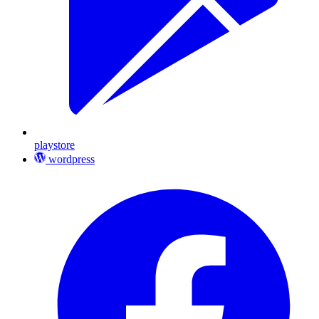
playstore
wordpress