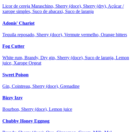
Licor de cereja Maraschino, Sherry (doce), Sherry (dry), Açúcar /
xarope simples, Suco de abacaxi, Suco de laranja
Adonis' Chariot
Tequila reposado, Sherry (doce), Vermute vermelho, Orange bitters
Fog Cutter
White rum, Brandy, Dry gin, Sherry (doce), Suco de laranja, Lemon
juice, Xarope Orgeat
Sweet Poison
Gin, Cointreau, Sherry (doce), Grenadine
Bizzy Izzy
Bourbon, Sherry (doce), Lemon juice
Chubby Honey Eggnog