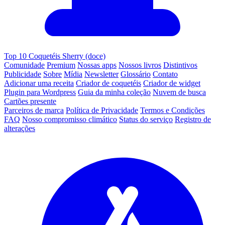
Top 10 Coquetéis Sherry (doce)
Comunidade
Premium
Nossas apps
Nossos livros
Distintivos
Publicidade
Sobre
Mídia
Newsletter
Glossário
Contato
Adicionar uma receita
Criador de coquetéis
Criador de widget
Plugin para Wordpress
Guia da minha coleção
Nuvem de busca
Cartões presente
Parceiros de marca
Política de Privacidade
Termos e Condições
FAQ
Nosso compromisso climático
Status do serviço
Registro de
alterações