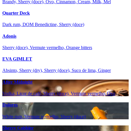
Brandy, Sherry (doce), Ovo, Cinnamon, Cream, Milk, Mel
Quarter Deck
Dark rum, DOM Benedictine, Sherry (doce)
Adonis
Sherry (doce), Vermute vermelho, Orange bitters
EVA GIMLET
Absinto, Sherry (dry), Sherry (doce), Suco de lima, Ginger
After Midnight
Vodka, Licor de café, Sherry (doce), Vermute vermelho, Ovo
Dolores
White rum, Vermute vermelho, Sherry (doce)
Sherry Cobbler