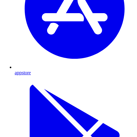
appstore