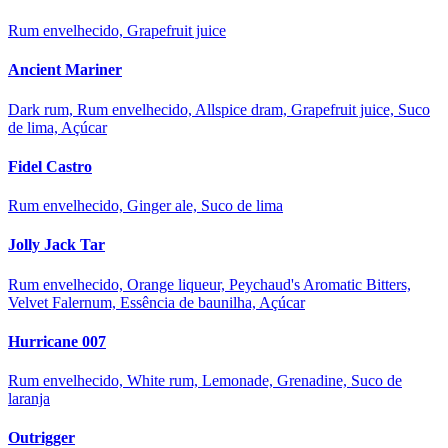
Rum envelhecido, Grapefruit juice
Ancient Mariner
Dark rum, Rum envelhecido, Allspice dram, Grapefruit juice, Suco
de lima, Açúcar
Fidel Castro
Rum envelhecido, Ginger ale, Suco de lima
Jolly Jack Tar
Rum envelhecido, Orange liqueur, Peychaud's Aromatic Bitters,
Velvet Falernum, Essência de baunilha, Açúcar
Hurricane 007
Rum envelhecido, White rum, Lemonade, Grenadine, Suco de
laranja
Outrigger