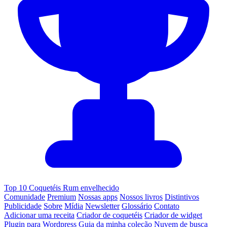
Top 10 Coquetéis Rum envelhecido
Comunidade
Premium
Nossas apps
Nossos livros
Distintivos
Publicidade
Sobre
Mídia
Newsletter
Glossário
Contato
Adicionar uma receita
Criador de coquetéis
Criador de widget
Plugin para Wordpress
Guia da minha coleção
Nuvem de busca