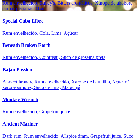
Rum envelhecido, Bailey's, Bitters aromáticos, Xarope de abóbora
com especiarias, Ovo
Special Cuba Libre
Rum envelhecido, Cola, Lima, Açúcar
Beneath Broken Earth
Rum envelhecido, Cointreau, Suco de groselha preta
Bajan Passion
Apricot brandy, Rum envelhecido, Xarope de baunilha, Açúcar /
xarope simples, Suco de lima, Maracujá
Monkey Wrench
Rum envelhecido, Grapefruit juice
Ancient Mariner
Dark rum, Rum envelhecido, Allspice dram, Grapefruit juice, Suco