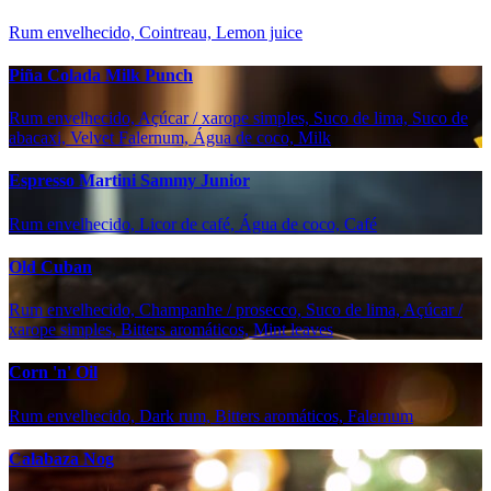
Rum envelhecido, Cointreau, Lemon juice
Piña Colada Milk Punch
Rum envelhecido, Açúcar / xarope simples, Suco de lima, Suco de
abacaxi, Velvet Falernum, Água de coco, Milk
Espresso Martini Sammy Junior
Rum envelhecido, Licor de café, Água de coco, Café
Old Cuban
Rum envelhecido, Champanhe / prosecco, Suco de lima, Açúcar /
xarope simples, Bitters aromáticos, Mint leaves
Corn 'n' Oil
Rum envelhecido, Dark rum, Bitters aromáticos, Falernum
Calabaza Nog