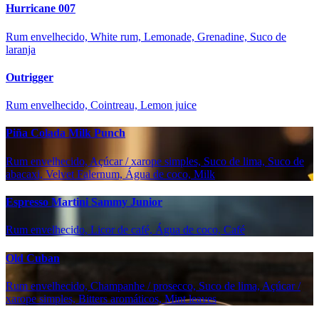
Hurricane 007
Rum envelhecido, White rum, Lemonade, Grenadine, Suco de
laranja
Outrigger
Rum envelhecido, Cointreau, Lemon juice
Piña Colada Milk Punch
Rum envelhecido, Açúcar / xarope simples, Suco de lima, Suco de
abacaxi, Velvet Falernum, Água de coco, Milk
Espresso Martini Sammy Junior
Rum envelhecido, Licor de café, Água de coco, Café
Old Cuban
Rum envelhecido, Champanhe / prosecco, Suco de lima, Açúcar /
xarope simples, Bitters aromáticos, Mint leaves