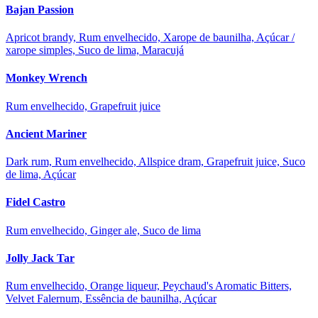
Bajan Passion
Apricot brandy, Rum envelhecido, Xarope de baunilha, Açúcar /
xarope simples, Suco de lima, Maracujá
Monkey Wrench
Rum envelhecido, Grapefruit juice
Ancient Mariner
Dark rum, Rum envelhecido, Allspice dram, Grapefruit juice, Suco
de lima, Açúcar
Fidel Castro
Rum envelhecido, Ginger ale, Suco de lima
Jolly Jack Tar
Rum envelhecido, Orange liqueur, Peychaud's Aromatic Bitters,
Velvet Falernum, Essência de baunilha, Açúcar