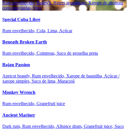
Rum envelhecido, Bailey's, Bitters aromáticos, Xarope de abóbora
com especiarias, Ovo
Special Cuba Libre
Rum envelhecido, Cola, Lima, Açúcar
Beneath Broken Earth
Rum envelhecido, Cointreau, Suco de groselha preta
Bajan Passion
Apricot brandy, Rum envelhecido, Xarope de baunilha, Açúcar /
xarope simples, Suco de lima, Maracujá
Monkey Wrench
Rum envelhecido, Grapefruit juice
Ancient Mariner
Dark rum, Rum envelhecido, Allspice dram, Grapefruit juice, Suco