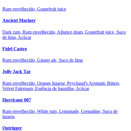
Rum envelhecido, Grapefruit juice
Ancient Mariner
Dark rum, Rum envelhecido, Allspice dram, Grapefruit juice, Suco
de lima, Açúcar
Fidel Castro
Rum envelhecido, Ginger ale, Suco de lima
Jolly Jack Tar
Rum envelhecido, Orange liqueur, Peychaud's Aromatic Bitters,
Velvet Falernum, Essência de baunilha, Açúcar
Hurricane 007
Rum envelhecido, White rum, Lemonade, Grenadine, Suco de
laranja
Outrigger