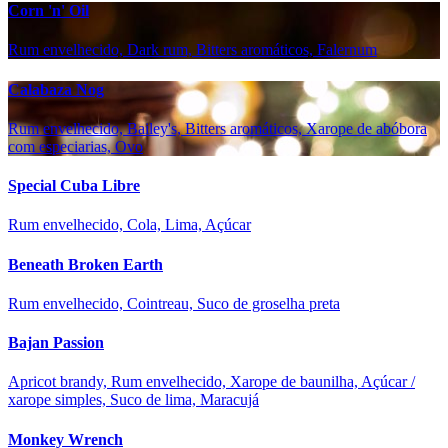
Corn 'n' Oil
Rum envelhecido, Dark rum, Bitters aromáticos, Falernum
Calabaza Nog
Rum envelhecido, Bailey's, Bitters aromáticos, Xarope de abóbora
com especiarias, Ovo
Special Cuba Libre
Rum envelhecido, Cola, Lima, Açúcar
Beneath Broken Earth
Rum envelhecido, Cointreau, Suco de groselha preta
Bajan Passion
Apricot brandy, Rum envelhecido, Xarope de baunilha, Açúcar /
xarope simples, Suco de lima, Maracujá
Monkey Wrench