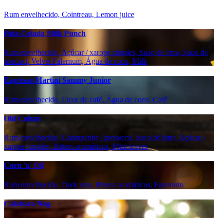
Rum envelhecido, Cointreau, Lemon juice
Piña Colada Milk Punch
Rum envelhecido, Açúcar / xarope simples, Suco de lima, Suco de
abacaxi, Velvet Falernum, Água de coco, Milk
Espresso Martini Sammy Junior
Rum envelhecido, Licor de café, Água de coco, Café
Old Cuban
Rum envelhecido, Champanhe / prosecco, Suco de lima, Açúcar /
xarope simples, Bitters aromáticos, Mint leaves
Corn 'n' Oil
Rum envelhecido, Dark rum, Bitters aromáticos, Falernum
Calabaza Nog