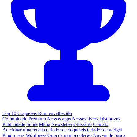
Top 10 Coquetéis Rum envelhecido
Comunidade
Premium
Nossas apps
Nossos livros
Distintivos
Publicidade
Sobre
Mídia
Newsletter
Glossário
Contato
Adicionar uma receita
Criador de coquetéis
Criador de widget
Plugin para Wordpress
Guia da minha coleção
Nuvem de busca