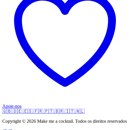
Apoie-nos
🇬🇧
🇩🇪
🇪🇸
🇫🇷
🇵🇹
🇧🇷
🇮🇹
🇳🇱
Copyright © 2026 Make me a cocktail. Todos os direitos reservados