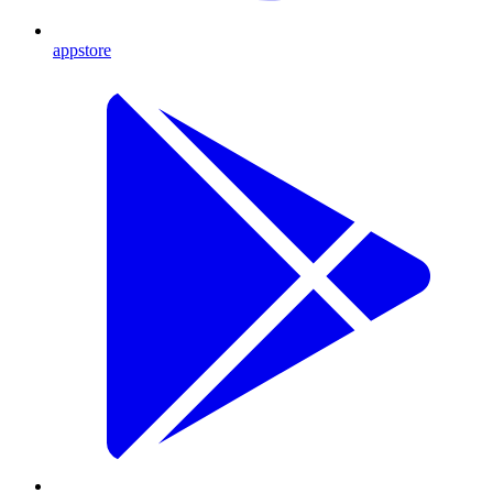
appstore