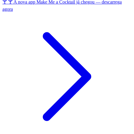
🍸 🍸 A nova app Make Me a Cocktail já chegou — descarrega
agora