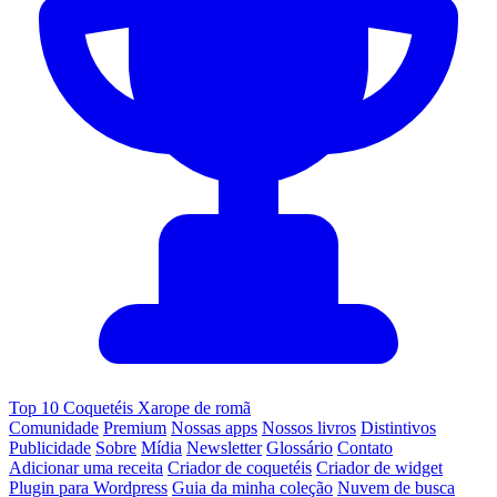
Top 10 Coquetéis Xarope de romã
Comunidade
Premium
Nossas apps
Nossos livros
Distintivos
Publicidade
Sobre
Mídia
Newsletter
Glossário
Contato
Adicionar uma receita
Criador de coquetéis
Criador de widget
Plugin para Wordpress
Guia da minha coleção
Nuvem de busca