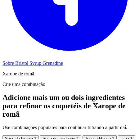
Sobre Bristol Syrup Grenadine
Xarope de romã
Crie uma combinação
Adicione mais um ou dois ingredientes
para refinar os coquetéis de Xarope de
romã
Use combinações populares para continuar filtrando a partir daí.
Suco de laranja
1
Suco de cranberry
1
Tequila blanco
1
Lima
1