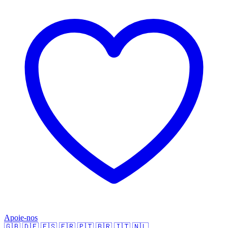
Apoie-nos
🇬🇧
🇩🇪
🇪🇸
🇫🇷
🇵🇹
🇧🇷
🇮🇹
🇳🇱