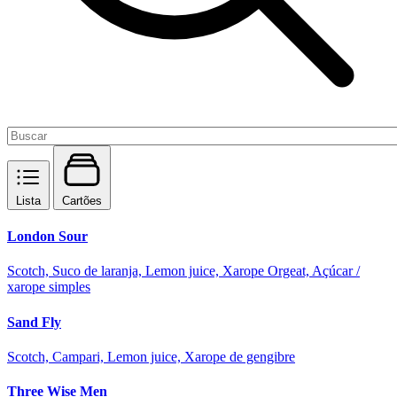
Lista
Cartões
London Sour
Scotch, Suco de laranja, Lemon juice, Xarope Orgeat, Açúcar /
xarope simples
Sand Fly
Scotch, Campari, Lemon juice, Xarope de gengibre
Three Wise Men