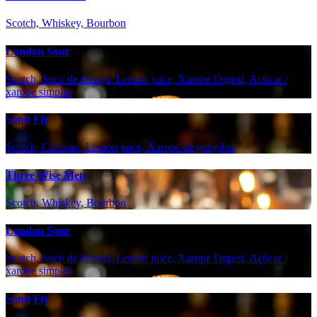
Scotch, Whiskey, Bourbon
London Sour
Scotch, Suco de laranja, Lemon juice, Xarope Orgeat, Açúcar /
xarope simples
Sand Fly
Scotch, Campari, Lemon juice, Xarope de gengibre
Three Wise Men
Scotch, Whiskey, Bourbon
London Sour
Scotch, Suco de laranja, Lemon juice, Xarope Orgeat, Açúcar /
xarope simples
Sand Fly