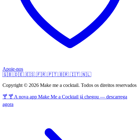
Apoie-nos
🇬🇧
🇩🇪
🇪🇸
🇫🇷
🇵🇹
🇧🇷
🇮🇹
🇳🇱
Copyright © 2026 Make me a cocktail. Todos os direitos reservados
🍸 🍸 A nova app Make Me a Cocktail já chegou — descarrega
agora