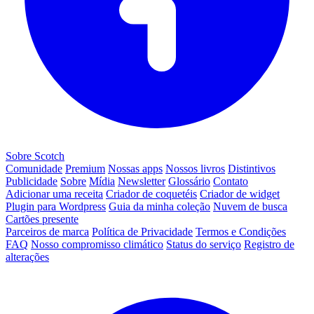
Sobre Scotch
Comunidade
Premium
Nossas apps
Nossos livros
Distintivos
Publicidade
Sobre
Mídia
Newsletter
Glossário
Contato
Adicionar uma receita
Criador de coquetéis
Criador de widget
Plugin para Wordpress
Guia da minha coleção
Nuvem de busca
Cartões presente
Parceiros de marca
Política de Privacidade
Termos e Condições
FAQ
Nosso compromisso climático
Status do serviço
Registro de
alterações