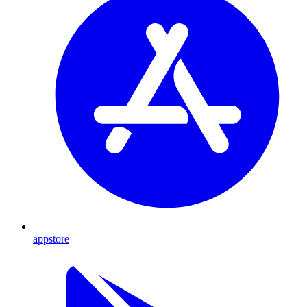
appstore