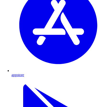
appstore