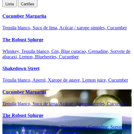
Lista
Cartões
Cucumber Margarita
Tequila blanco, Suco de lima, Açúcar / xarope simples, Cucumber
The Robust Splurge
Whiskey, Tequila blanco, Gin, Blue curaçao, Grenadine, Sorvete de
abacaxi, Lemon, Blueberries, Cucumber
Shakedown Street
Tequila blanco, Aperol, Xarope de agave, Lemon juice, Cucumber
Cucumber Margarita
Tequila blanco, Suco de lima, Açúcar / xarope simples, Cucumber
The Robust Splurge
Whiskey, Tequila blanco, Gin, Blue curaçao, Grenadine, Sorvete de
abacaxi, Lemon, Blueberries, Cucumber