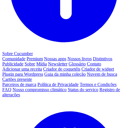
Sobre Cucumber
Comunidade
Premium
Nossas apps
Nossos livros
Distintivos
Publicidade
Sobre
Mídia
Newsletter
Glossário
Contato
Adicionar uma receita
Criador de coquetéis
Criador de widget
Plugin para Wordpress
Guia da minha coleção
Nuvem de busca
Cartões presente
Parceiros de marca
Política de Privacidade
Termos e Condições
FAQ
Nosso compromisso climático
Status do serviço
Registro de
alterações