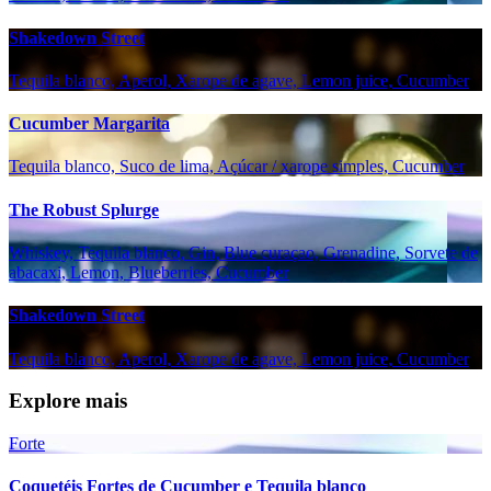
Shakedown Street
Tequila blanco, Aperol, Xarope de agave, Lemon juice, Cucumber
Cucumber Margarita
Tequila blanco, Suco de lima, Açúcar / xarope simples, Cucumber
The Robust Splurge
Whiskey, Tequila blanco, Gin, Blue curaçao, Grenadine, Sorvete de
abacaxi, Lemon, Blueberries, Cucumber
Shakedown Street
Tequila blanco, Aperol, Xarope de agave, Lemon juice, Cucumber
Explore mais
Forte
Coquetéis Fortes de Cucumber e Tequila blanco