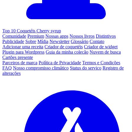
Top 10 Coquetéis Cherry syrup
Comunidade
Premium
Nossas apps
Nossos livros
Distintivos
Publicidade
Sobre
Mídia
Newsletter
Glossário
Contato
Adicionar uma receita
Criador de coquetéis
Criador de widget
Plugin para Wordpress
Guia da minha coleção
Nuvem de busca
Cartões presente
Parceiros de marca
Política de Privacidade
Termos e Condições
FAQ
Nosso compromisso climático
Status do serviço
Registro de
alterações