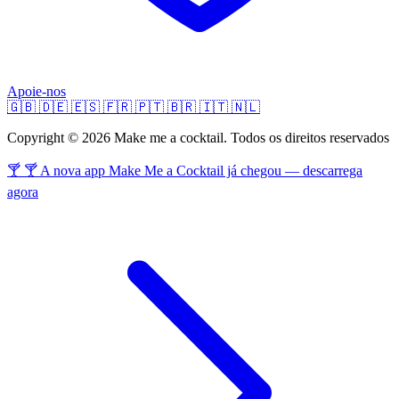
Apoie-nos
🇬🇧
🇩🇪
🇪🇸
🇫🇷
🇵🇹
🇧🇷
🇮🇹
🇳🇱
Copyright © 2026 Make me a cocktail. Todos os direitos reservados
🍸 🍸 A nova app Make Me a Cocktail já chegou — descarrega
agora