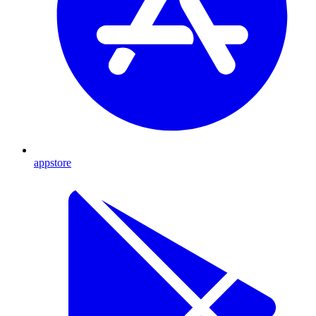
appstore