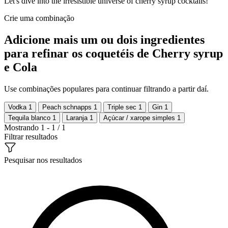
Let's dive into the irresistible universe of cherry syrup cocktails!
Crie uma combinação
Adicione mais um ou dois ingredientes
para refinar os coquetéis de Cherry syrup
e Cola
Use combinações populares para continuar filtrando a partir daí.
Vodka
1
Peach schnapps
1
Triple sec
1
Gin
1
Tequila blanco
1
Laranja
1
Açúcar / xarope simples
1
Mostrando 1 - 1 / 1
Filtrar resultados
Pesquisar nos resultados