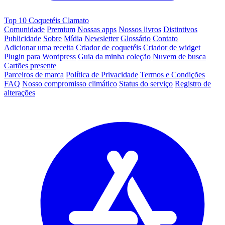
Top 10 Coquetéis Clamato
Comunidade
Premium
Nossas apps
Nossos livros
Distintivos
Publicidade
Sobre
Mídia
Newsletter
Glossário
Contato
Adicionar uma receita
Criador de coquetéis
Criador de widget
Plugin para Wordpress
Guia da minha coleção
Nuvem de busca
Cartões presente
Parceiros de marca
Política de Privacidade
Termos e Condições
FAQ
Nosso compromisso climático
Status do serviço
Registro de
alterações