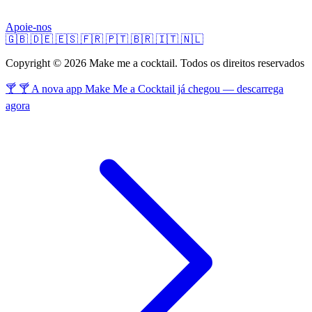
Apoie-nos
🇬🇧
🇩🇪
🇪🇸
🇫🇷
🇵🇹
🇧🇷
🇮🇹
🇳🇱
Copyright © 2026 Make me a cocktail. Todos os direitos reservados
🍸 🍸 A nova app Make Me a Cocktail já chegou — descarrega
agora