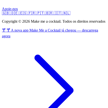
Apoie-nos
🇬🇧
🇩🇪
🇪🇸
🇫🇷
🇵🇹
🇧🇷
🇮🇹
🇳🇱
Copyright © 2026 Make me a cocktail. Todos os direitos reservados
🍸 🍸 A nova app Make Me a Cocktail já chegou — descarrega
agora