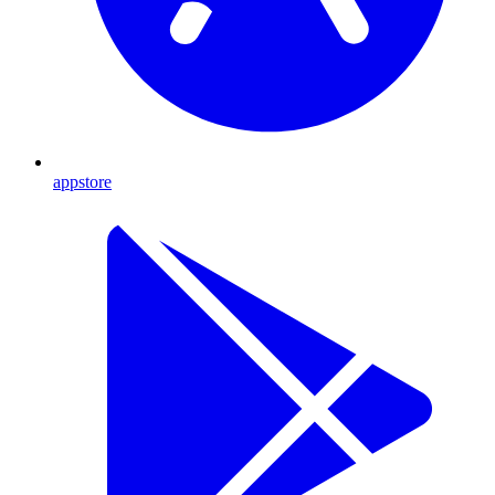
appstore