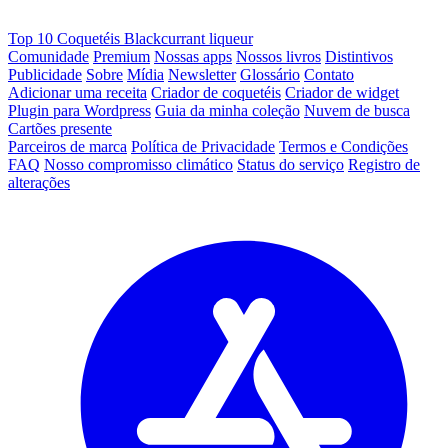
Top 10 Coquetéis Blackcurrant liqueur
Comunidade
Premium
Nossas apps
Nossos livros
Distintivos
Publicidade
Sobre
Mídia
Newsletter
Glossário
Contato
Adicionar uma receita
Criador de coquetéis
Criador de widget
Plugin para Wordpress
Guia da minha coleção
Nuvem de busca
Cartões presente
Parceiros de marca
Política de Privacidade
Termos e Condições
FAQ
Nosso compromisso climático
Status do serviço
Registro de
alterações