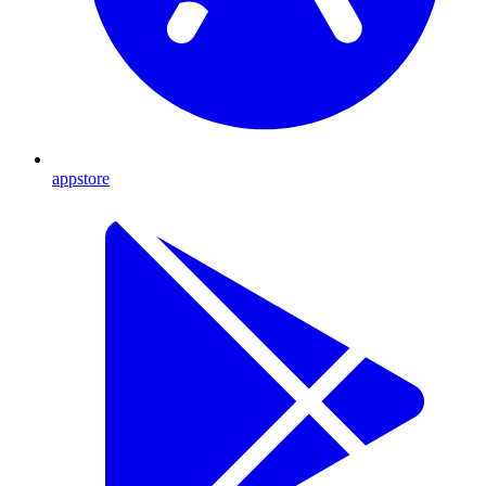
appstore