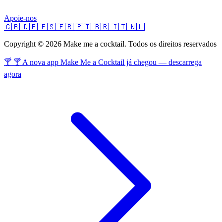
Apoie-nos
🇬🇧
🇩🇪
🇪🇸
🇫🇷
🇵🇹
🇧🇷
🇮🇹
🇳🇱
Copyright © 2026 Make me a cocktail. Todos os direitos reservados
🍸 🍸 A nova app Make Me a Cocktail já chegou — descarrega
agora