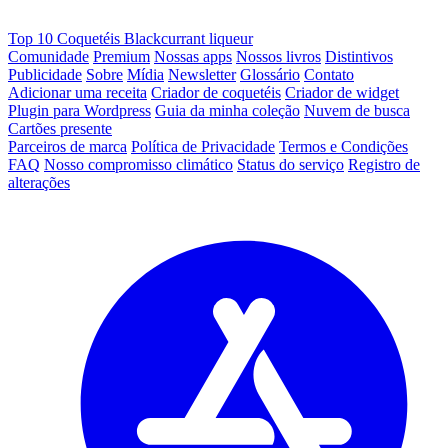
Top 10 Coquetéis Blackcurrant liqueur
Comunidade
Premium
Nossas apps
Nossos livros
Distintivos
Publicidade
Sobre
Mídia
Newsletter
Glossário
Contato
Adicionar uma receita
Criador de coquetéis
Criador de widget
Plugin para Wordpress
Guia da minha coleção
Nuvem de busca
Cartões presente
Parceiros de marca
Política de Privacidade
Termos e Condições
FAQ
Nosso compromisso climático
Status do serviço
Registro de
alterações