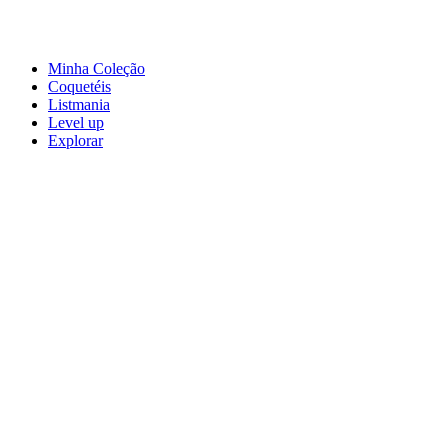
Minha Coleção
Coquetéis
Listmania
Level up
Explorar