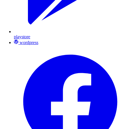
playstore
wordpress