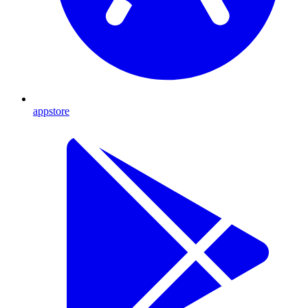
appstore