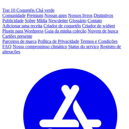
Top 10 Coquetéis Chá verde
Comunidade
Premium
Nossas apps
Nossos livros
Distintivos
Publicidade
Sobre
Mídia
Newsletter
Glossário
Contato
Adicionar uma receita
Criador de coquetéis
Criador de widget
Plugin para Wordpress
Guia da minha coleção
Nuvem de busca
Cartões presente
Parceiros de marca
Política de Privacidade
Termos e Condições
FAQ
Nosso compromisso climático
Status do serviço
Registro de
alterações