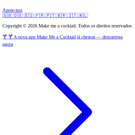
Apoie-nos
🇬🇧
🇩🇪
🇪🇸
🇫🇷
🇵🇹
🇧🇷
🇮🇹
🇳🇱
Copyright © 2026 Make me a cocktail. Todos os direitos reservados
🍸 🍸 A nova app Make Me a Cocktail já chegou — descarrega
agora