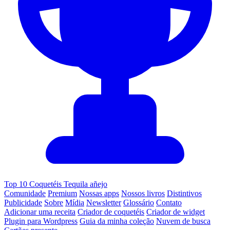
Top 10 Coquetéis Tequila añejo
Comunidade
Premium
Nossas apps
Nossos livros
Distintivos
Publicidade
Sobre
Mídia
Newsletter
Glossário
Contato
Adicionar uma receita
Criador de coquetéis
Criador de widget
Plugin para Wordpress
Guia da minha coleção
Nuvem de busca