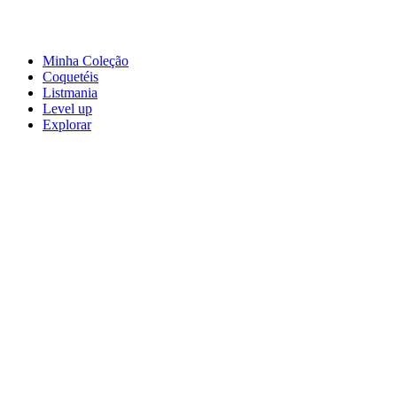
Minha Coleção
Coquetéis
Listmania
Level up
Explorar