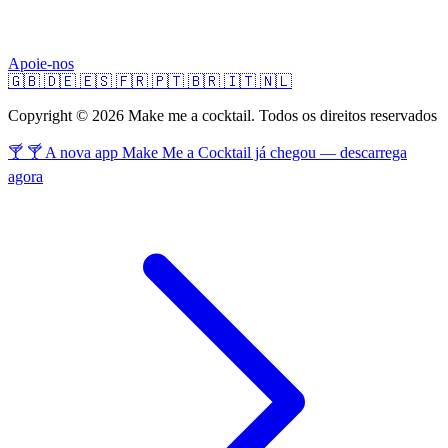
Apoie-nos
🇬🇧
🇩🇪
🇪🇸
🇫🇷
🇵🇹
🇧🇷
🇮🇹
🇳🇱
Copyright © 2026 Make me a cocktail. Todos os direitos reservados
🍸 🍸 A nova app Make Me a Cocktail já chegou — descarrega
agora