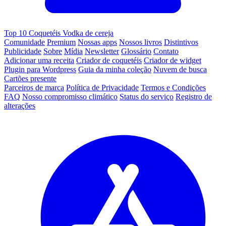
Top 10 Coquetéis Vodka de cereja
Comunidade
Premium
Nossas apps
Nossos livros
Distintivos
Publicidade
Sobre
Mídia
Newsletter
Glossário
Contato
Adicionar uma receita
Criador de coquetéis
Criador de widget
Plugin para Wordpress
Guia da minha coleção
Nuvem de busca
Cartões presente
Parceiros de marca
Política de Privacidade
Termos e Condições
FAQ
Nosso compromisso climático
Status do serviço
Registro de
alterações