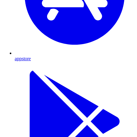
appstore