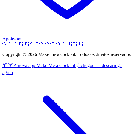
Apoie-nos
🇬🇧
🇩🇪
🇪🇸
🇫🇷
🇵🇹
🇧🇷
🇮🇹
🇳🇱
Copyright © 2026 Make me a cocktail. Todos os direitos reservados
🍸 🍸 A nova app Make Me a Cocktail já chegou — descarrega
agora