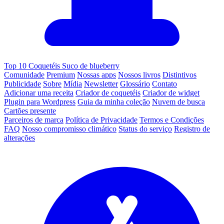
Top 10 Coquetéis Suco de blueberry
Comunidade
Premium
Nossas apps
Nossos livros
Distintivos
Publicidade
Sobre
Mídia
Newsletter
Glossário
Contato
Adicionar uma receita
Criador de coquetéis
Criador de widget
Plugin para Wordpress
Guia da minha coleção
Nuvem de busca
Cartões presente
Parceiros de marca
Política de Privacidade
Termos e Condições
FAQ
Nosso compromisso climático
Status do serviço
Registro de
alterações