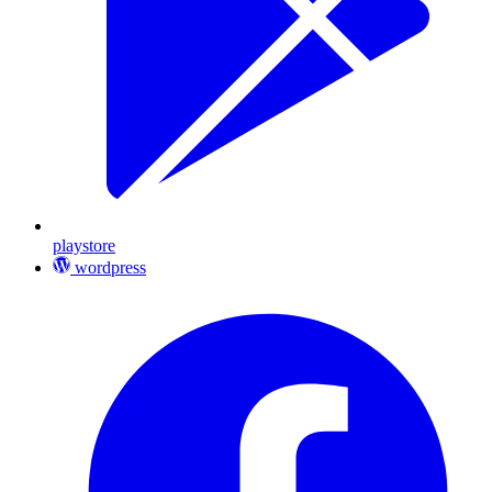
playstore
wordpress