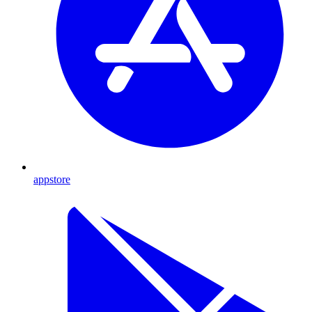
appstore