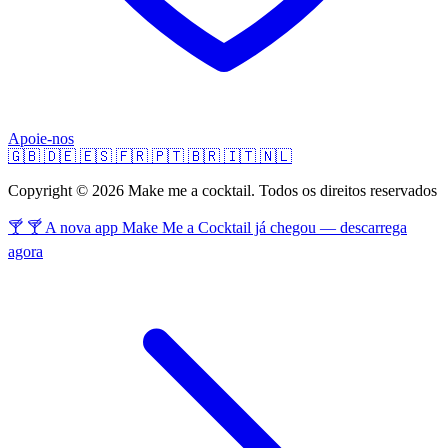
Apoie-nos
🇬🇧
🇩🇪
🇪🇸
🇫🇷
🇵🇹
🇧🇷
🇮🇹
🇳🇱
Copyright © 2026 Make me a cocktail. Todos os direitos reservados
🍸 🍸 A nova app Make Me a Cocktail já chegou — descarrega
agora