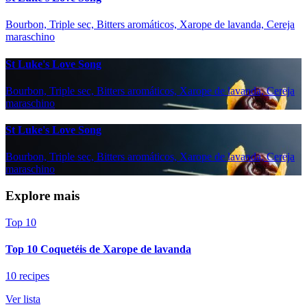
Bourbon, Triple sec, Bitters aromáticos, Xarope de lavanda, Cereja
maraschino
St Luke's Love Song
Bourbon, Triple sec, Bitters aromáticos, Xarope de lavanda, Cereja
maraschino
St Luke's Love Song
Bourbon, Triple sec, Bitters aromáticos, Xarope de lavanda, Cereja
maraschino
Explore mais
Top 10
Top 10 Coquetéis de Xarope de lavanda
10 recipes
Ver lista