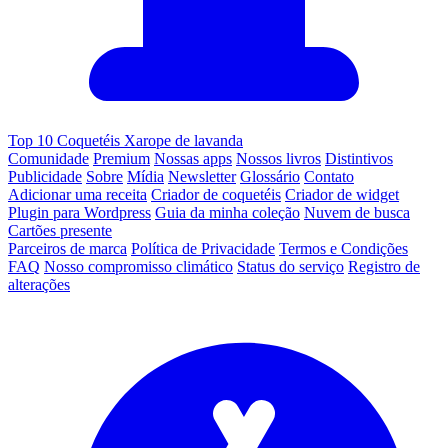
Top 10 Coquetéis Xarope de lavanda
Comunidade
Premium
Nossas apps
Nossos livros
Distintivos
Publicidade
Sobre
Mídia
Newsletter
Glossário
Contato
Adicionar uma receita
Criador de coquetéis
Criador de widget
Plugin para Wordpress
Guia da minha coleção
Nuvem de busca
Cartões presente
Parceiros de marca
Política de Privacidade
Termos e Condições
FAQ
Nosso compromisso climático
Status do serviço
Registro de
alterações