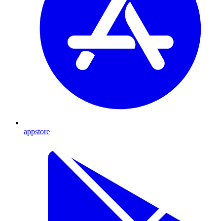
appstore