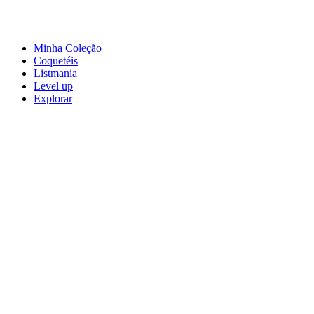
Minha Coleção
Coquetéis
Listmania
Level up
Explorar