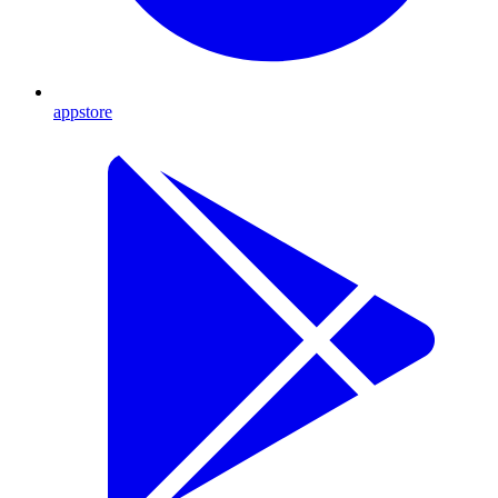
appstore