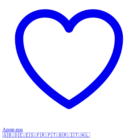
Apoie-nos
🇬🇧
🇩🇪
🇪🇸
🇫🇷
🇵🇹
🇧🇷
🇮🇹
🇳🇱