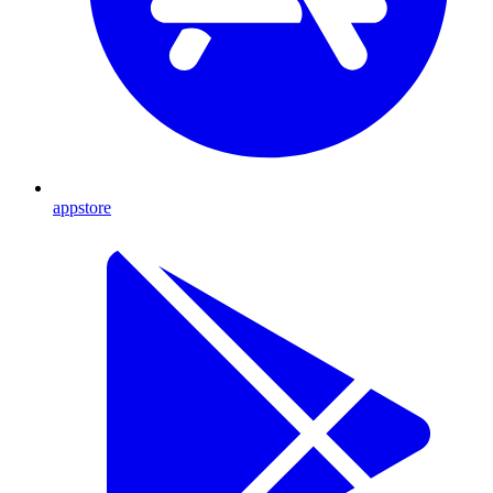
appstore