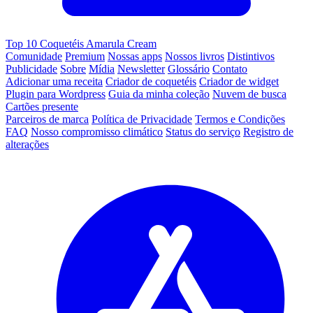
Top 10 Coquetéis Amarula Cream
Comunidade
Premium
Nossas apps
Nossos livros
Distintivos
Publicidade
Sobre
Mídia
Newsletter
Glossário
Contato
Adicionar uma receita
Criador de coquetéis
Criador de widget
Plugin para Wordpress
Guia da minha coleção
Nuvem de busca
Cartões presente
Parceiros de marca
Política de Privacidade
Termos e Condições
FAQ
Nosso compromisso climático
Status do serviço
Registro de
alterações