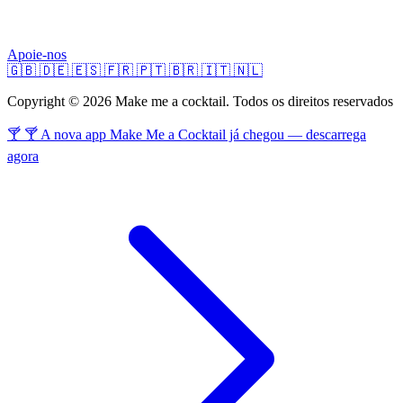
Apoie-nos
🇬🇧
🇩🇪
🇪🇸
🇫🇷
🇵🇹
🇧🇷
🇮🇹
🇳🇱
Copyright © 2026 Make me a cocktail. Todos os direitos reservados
🍸 🍸 A nova app Make Me a Cocktail já chegou — descarrega
agora