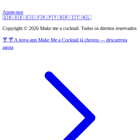
Apoie-nos
🇬🇧
🇩🇪
🇪🇸
🇫🇷
🇵🇹
🇧🇷
🇮🇹
🇳🇱
Copyright © 2026 Make me a cocktail. Todos os direitos reservados
🍸 🍸 A nova app Make Me a Cocktail já chegou — descarrega
agora