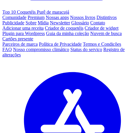
Top 10 Coquetéis Purê de maracujá
Comunidade
Premium
Nossas apps
Nossos livros
Distintivos
Publicidade
Sobre
Mídia
Newsletter
Glossário
Contato
Adicionar uma receita
Criador de coquetéis
Criador de widget
Plugin para Wordpress
Guia da minha coleção
Nuvem de busca
Cartões presente
Parceiros de marca
Política de Privacidade
Termos e Condições
FAQ
Nosso compromisso climático
Status do serviço
Registro de
alterações