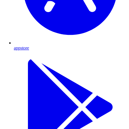
appstore