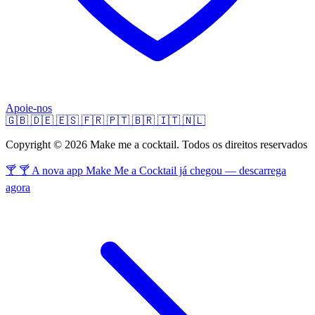
Apoie-nos
🇬🇧
🇩🇪
🇪🇸
🇫🇷
🇵🇹
🇧🇷
🇮🇹
🇳🇱
Copyright © 2026 Make me a cocktail. Todos os direitos reservados
🍸 🍸 A nova app Make Me a Cocktail já chegou — descarrega
agora