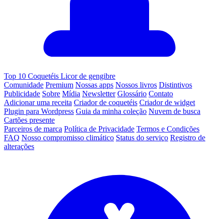
Top 10 Coquetéis Licor de gengibre
Comunidade
Premium
Nossas apps
Nossos livros
Distintivos
Publicidade
Sobre
Mídia
Newsletter
Glossário
Contato
Adicionar uma receita
Criador de coquetéis
Criador de widget
Plugin para Wordpress
Guia da minha coleção
Nuvem de busca
Cartões presente
Parceiros de marca
Política de Privacidade
Termos e Condições
FAQ
Nosso compromisso climático
Status do serviço
Registro de
alterações