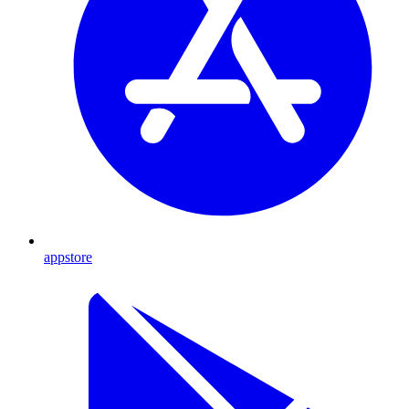
appstore