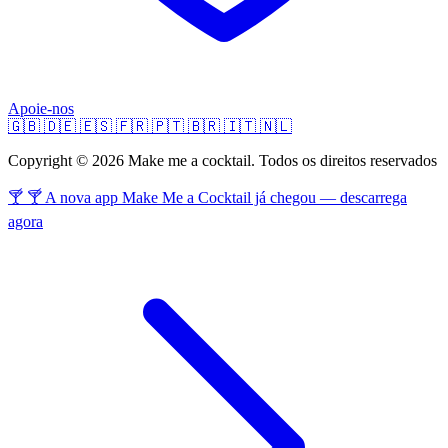
Apoie-nos
🇬🇧
🇩🇪
🇪🇸
🇫🇷
🇵🇹
🇧🇷
🇮🇹
🇳🇱
Copyright © 2026 Make me a cocktail. Todos os direitos reservados
🍸 🍸 A nova app Make Me a Cocktail já chegou — descarrega
agora