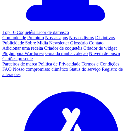
Top 10 Coquetéis Licor de damasco
Comunidade
Premium
Nossas apps
Nossos livros
Distintivos
Publicidade
Sobre
Mídia
Newsletter
Glossário
Contato
Adicionar uma receita
Criador de coquetéis
Criador de widget
Plugin para Wordpress
Guia da minha coleção
Nuvem de busca
Cartões presente
Parceiros de marca
Política de Privacidade
Termos e Condições
FAQ
Nosso compromisso climático
Status do serviço
Registro de
alterações