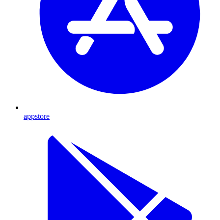
appstore